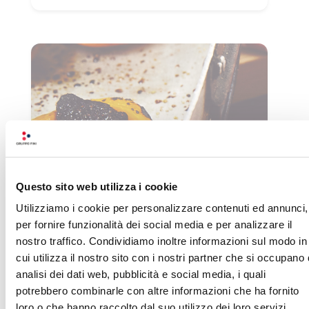
Questo sito web utilizza i cookie
Utilizziamo i cookie per personalizzare contenuti ed annunci,
per fornire funzionalità dei social media e per analizzare il
PESCHE SCIROPPATE RIPIENE DI
nostro traffico. Condividiamo inoltre informazioni sul modo in
AMARETTI E MARMELLATA DI
cui utilizza il nostro sito con i nostri partner che si occupano 
analisi dei dati web, pubblicità e social media, i quali
PRUGNE
potrebbero combinarle con altre informazioni che ha fornito
loro o che hanno raccolto dal suo utilizzo dei loro servizi.