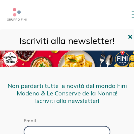
Array ( [0] => [1] => brand [2] => ricette-cdn [3] => page
[4] => 5 [5] => )
Iscriviti alla newsletter!
HOME
/
RICETTE CDN
/
PAGINA 5
Le nostre ricette per
piatti tradizionali e
Non perderti tutte le novità del mondo Fini
gourmet
Modena & Le Conserve della Nonna!
Iscriviti alla newsletter!
Email