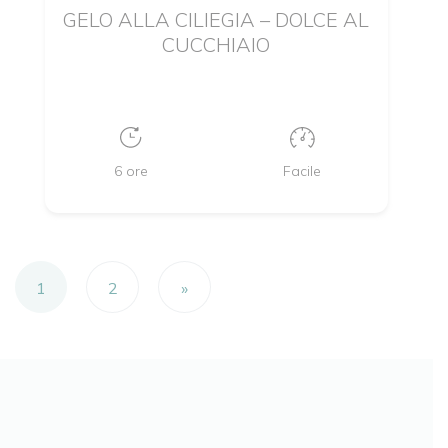
GELO ALLA CILIEGIA – DOLCE AL
CUCCHIAIO
6 ore
Facile
Navigazione degli articoli
1
2
»