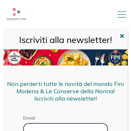
Array ( [0] => [1] => brand [2] => ricette-cdn [3] => )
Iscriviti alla newsletter!
HOME
/
RICETTE CDN
Le nostre ricette per
piatti tradizionali e
gourmet
Non perderti tutte le novità del mondo Fini
Modena & Le Conserve della Nonna!
Iscriviti alla newsletter!
Email