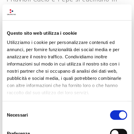
acqua bollente per pochi minuti fino
a completa cottura.
Questo sito web utilizza i cookie
Utilizziamo i cookie per personalizzare contenuti ed
annunci, per fornire funzionalità dei social media e per
Ravioli Cacio e Pepe come
analizzare il nostro traffico. Condividiamo inoltre
conservarli?
informazioni sul modo in cui utilizza il nostro sito con i
nostri partner che si occupano di analisi dei dati web,
pubblicità e social media, i quali potrebbero combinarle
con altre informazioni che ha fornito loro o che hanno
raccolto dal suo utilizzo dei loro servizi.
Ravioli Cacio e Pepe come
condirli?
Selezione
Necessari
del
consenso
Preferenze