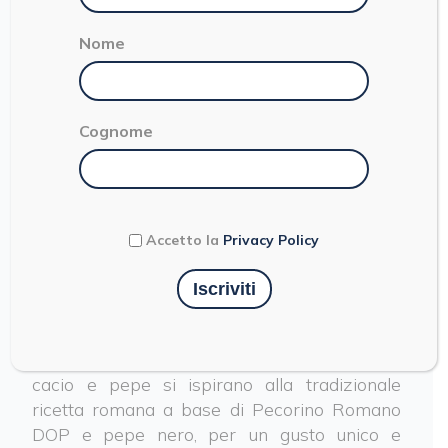
Nome
Cognome
LE RICETTE ITALIANE
Ravioli cacio e pepe
Accetto la
Privacy Policy
SFOGLIA RUVIDA
CON FARINE E UOVA 100% ITALIANE
Rivisitazione di un grande classico della
tradizione gastronomica laziale, i Ravioli
cacio e pepe si ispirano alla tradizionale
ricetta romana a base di Pecorino Romano
DOP e pepe nero, per un gusto unico e