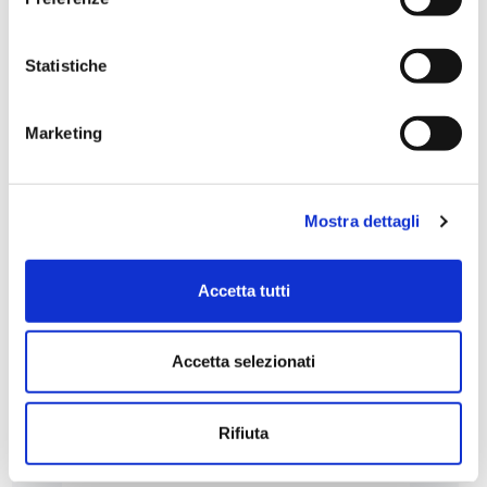
LE NOSTRE RICETTE
Statistiche
Marketing
Mostra dettagli
Accetta tutti
Accetta selezionati
 DI
RAVIOLI SALSICCIA E FRIARIELLI CON
RAVI
POMODORINI DATTERINI E BURRATA
Rifiuta