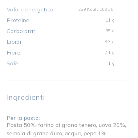
Valore energetico
259 Kcal / 1091 kJ
Proteine
11 g
Carboidrati
35 g
Lipidi
8.3 g
Fibre
2.1 g
Sale
1 g
Ingredienti
Per la pasta:
Pasta 50%: farina di grano tenero, uova 20%,
semola di grano duro, acqua, pepe 1%.