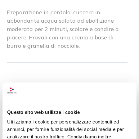
Preparazione in pentola: cuocere in
abbondante acqua salata ad ebollizione
moderata per 2 minuti, scolare e condire a
piacere. Provali con una crema a base di
burro e granella di nocciole.
Che gusto hanno i Ravioli
Integrali alla Carne?
Questo sito web utilizza i cookie
I Ravioli Integrali alla Carne
Utilizziamo i cookie per personalizzare contenuti ed
combinano il sapore ricco del ripieno
annunci, per fornire funzionalità dei social media e per
con una sfoglia integrale dal gusto
analizzare il nostro traffico. Condividiamo inoltre