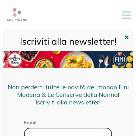
Iscriviti alla newsletter!
HOME
/
FINI
/
PASTA FRESCA
/
LE RICETTE INTEGRALI
/
RAVIOLI ALLA CARNE
Non perderti tutte le novità del mondo Fini
Modena & Le Conserve della Nonna!
Iscriviti alla newsletter!
Email