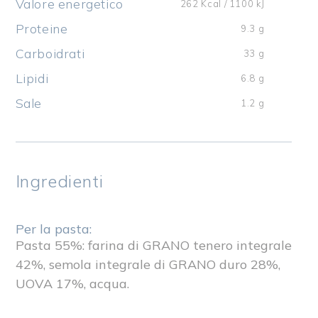
Valore energetico
262 Kcal / 1100 kJ
Proteine
9.3 g
Carboidrati
33 g
Lipidi
6.8 g
Sale
1.2 g
Ingredienti
Per la pasta:
Pasta 55%: farina di GRANO tenero integrale
42%, semola integrale di GRANO duro 28%,
UOVA 17%, acqua.