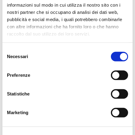
rustico e deciso.
informazioni sul modo in cui utilizza il nostro sito con i
nostri partner che si occupano di analisi dei dati web,
pubblicità e social media, i quali potrebbero combinarle
con altre informazioni che ha fornito loro o che hanno
raccolto dal suo utilizzo dei loro servizi.
Quali sughi usare con i Ravioli
Selezione
Integrali alla Carne?
Necessari
del
consenso
Preferenze
Cosa cambia nella pasta fresca
Statistiche
integrale ripiena?
Marketing