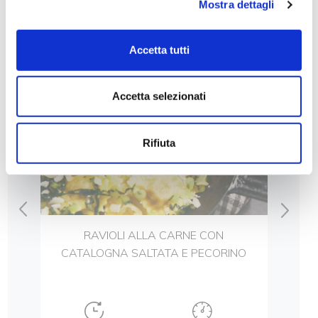
LE NOSTRE RICETTE
Mostra dettagli
Accetta tutti
Accetta selezionati
Rifiuta
 DI
RAVIOLI ALLA CARNE CON
RAV
CATALOGNA SALTATA E PECORINO
CA