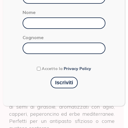
Nome
Cognome
SOTTOLI E SOTTACETI
Accetto la
Privacy Policy
POMODORI
ESSICCATI
Pomodori essiccati al sole e conservati in olio
di semi di girasole, aromatizzati con aglio,
capperi, peperoncino ed erbe mediterranee.
Perfetti per un antipasto sfizioso o come