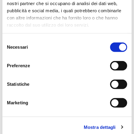
nostri partner che si occupano di analisi dei dati web,
pubblicità e social media, i quali potrebbero combinarle
con altre informazioni che ha fornito loro o che hanno
raccolto dal suo utilizzo dei loro servizi.
Selezione
Necessari
del
consenso
Preferenze
Statistiche
DI
COUS COUS CON POMODORI
PA
CHI
ESSICCATI E ZUCCHINE GRATTUGIATE
Marketing
CON LIME E MENTA
Mostra dettagli
40 minuti
Facile
20