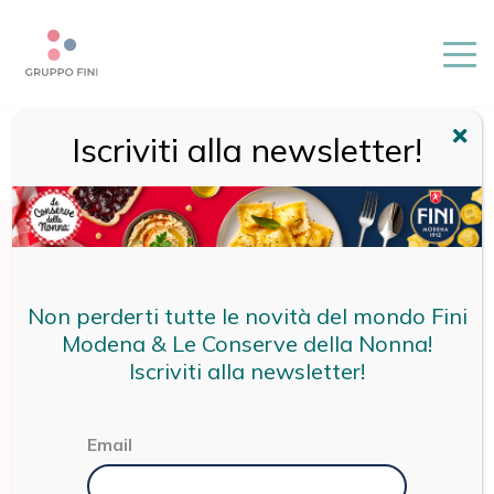
Iscriviti alla newsletter!
HOME
/
LE CONSERVE DELLA NONNA
/
PRODOTTI
/
SOTTOLI
E SOTTACETI
/
POMODORI ESSICCATI
Non perderti tutte le novità del mondo Fini
Modena & Le Conserve della Nonna!
Iscriviti alla newsletter!
Email