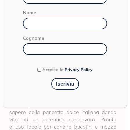
Nome
Cognome
SUGHI E RAGÙ
SUGO
Accetto la
Privacy Policy
ALL’AMATRICIANA
Un grande classico della cucina laziale. Il
nostro pomodoro 100% italiano incontra il
sapore della pancetta dolce italiana dando
vita ad un autentico capolavoro. Pronto
all’uso. Ideale per condire bucatini e mezze