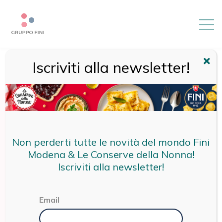
Iscriviti alla newsletter!
HOME
/
LE CONSERVE DELLA NONNA
/
PRODOTTI
/
SUGHI E
RAGÙ
/
SUGO ALL’AMATRICIANA
Non perderti tutte le novità del mondo Fini
Modena & Le Conserve della Nonna!
Iscriviti alla newsletter!
Email