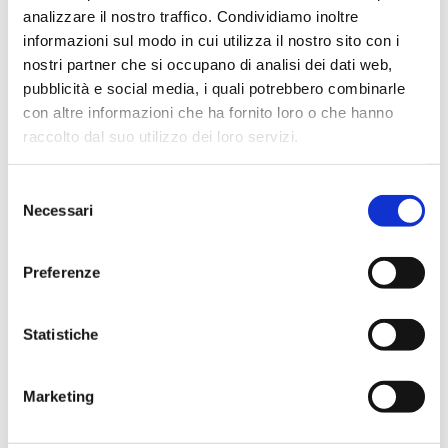
analizzare il nostro traffico. Condividiamo inoltre
informazioni sul modo in cui utilizza il nostro sito con i
LE NOSTRE RICETTE
nostri partner che si occupano di analisi dei dati web,
pubblicità e social media, i quali potrebbero combinarle
con altre informazioni che ha fornito loro o che hanno
raccolto dal suo utilizzo dei loro servizi.
Selezione
Necessari
del
consenso
Preferenze
Statistiche
 DI
PASTA CON BROCCOLETTI SALTATI E
LING
Marketing
SUGO AGLIO, OLIO E PEPERONCINO