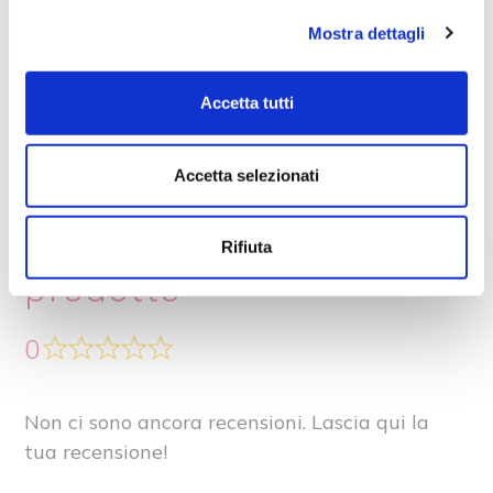
Mostra dettagli
15 minuti
Facile
10
Accetta tutti
Accetta selezionati
Recensioni su questo
Rifiuta
prodotto
0
Non ci sono ancora recensioni. Lascia qui la
tua recensione!