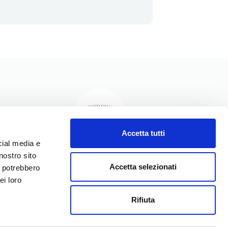
Accetta tutti
cial media e
nostro sito
I NOSTRI PRODOTTI
Accetta selezionati
i potrebbero
I NOSTRI VALORI
ei loro
LA NOSTRA STORIA
Rifiuta