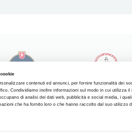
 cookie
rsonalizzare contenuti ed annunci, per fornire funzionalità dei so
ffico. Condividiamo inoltre informazioni sul modo in cui utilizza il 
I NOSTRI PRODOTTI
I NOSTRI PRODOTTI
 occupano di analisi dei dati web, pubblicità e social media, i qual
LE NOSTRE RICETTE
LE NOSTRE RICETTE
LA NOSTRA STORIA
azioni che ha fornito loro o che hanno raccolto dal suo utilizzo d
LA NOSTRA STORIA
SPACCIO
NOI DI MODENA
SPACCIO