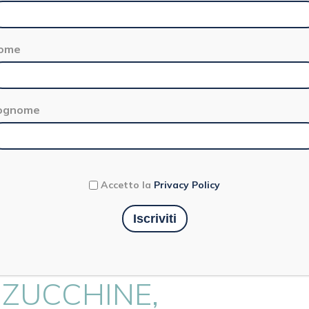
ome
ognome
5 minuti
Primo
Accetto la
Privacy Policy
NI ALLA CARNE CON
 ZUCCHINE,