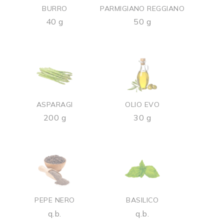
BURRO
PARMIGIANO REGGIANO
40 g
50 g
ASPARAGI
OLIO EVO
200 g
30 g
PEPE NERO
BASILICO
q.b.
q.b.