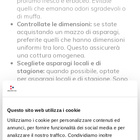
profumo fresco e erbaceo. Evitate
quelli che emanano odori sgradevoli o
di muffa.
Controllate le dimensioni:
se state
acquistando un mazzo di asparagi,
preferite quelli che hanno dimensioni
uniformi tra loro. Questo assicurerà
una cottura omogenea.
Scegliete asparagi locali e di
stagione:
quando possibile, optate
per asparagi locali e di stagione. Sono
più freschi e spesso hanno un sapore
migliore, poiché non hanno subito
lunghi trasporti.
Questo sito web utilizza i cookie
Bene, ora che avete tutte le informazioni
Utilizziamo i cookie per personalizzare contenuti ed
necessarie per poter
selezionare i migliori
annunci, per fornire funzionalità dei social media e per
asparagi
, vediamo come preparare i
analizzare il nostro traffico. Condividiamo inoltre
Tortellini con Prosciutto Crudo e Parmigiano