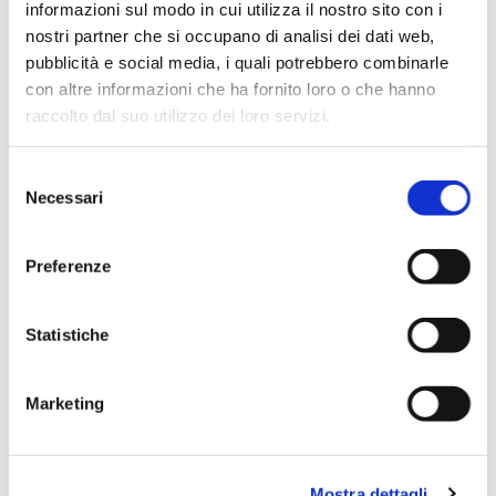
informazioni sul modo in cui utilizza il nostro sito con i
Reggiano con asparagi.
nostri partner che si occupano di analisi dei dati web,
pubblicità e social media, i quali potrebbero combinarle
con altre informazioni che ha fornito loro o che hanno
Ricetta Tortellini con
raccolto dal suo utilizzo dei loro servizi.
Prosciutto Crudo e
Selezione
Parmigiano Reggiano con
Necessari
del
consenso
asparagi: la procedura
Preferenze
passo dopo passo per un
piatto perfetto
Statistiche
Marketing
Lavate, pulite e tagliate gli
asparagi
a
tocchetti di mezzo cm lasciando le
punte intere.
Mostra dettagli