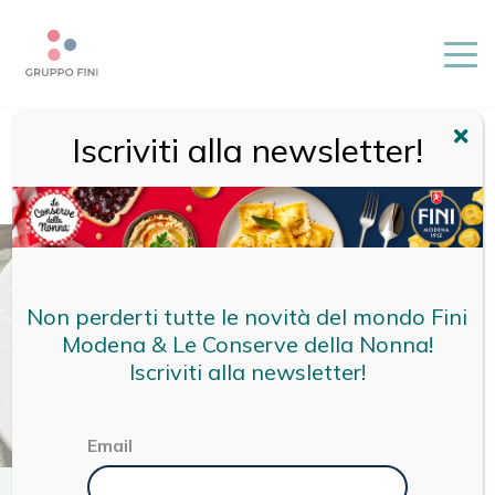
Iscriviti alla newsletter!
HOME
/
RICETTE
/
RICETTE FINI
/
TORTELLINI CON
PROSCIUTTO CRUDO E PARMIGIANO REGGIANO CON
ASPARAGI
Non perderti tutte le novità del mondo Fini
Modena & Le Conserve della Nonna!
Iscriviti alla newsletter!
Email