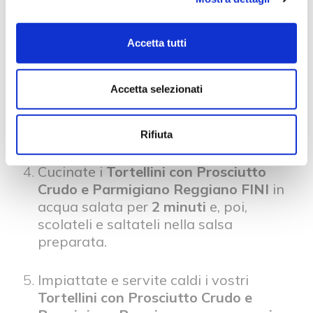
Saltateli a fuoco vivace con l’
olio evo
per qualche minuto e conditeli con un
Accetta tutti
pò di
sale
e
pepe nero
.
Accetta selezionati
Abbassate il fuoco, aggiungete la
panna
e il
Parmigiano Reggiano
e
fate sobbollire per
3-4 minuti
circa.
Rifiuta
Cucinate i
Tortellini con Prosciutto
Crudo e Parmigiano Reggiano
FINI
in
acqua salata per
2 minuti
e, poi,
scolateli e saltateli nella salsa
preparata.
Impiattate e servite caldi i vostri
Tortellini con Prosciutto Crudo e