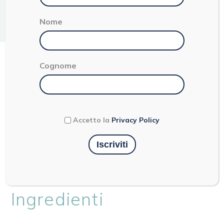
Facile
Primo
2 persone
3 ore
Nome
TORTELLINI EMILIANI IN
Cognome
BRODO DI CAPPONE
Accetto la
Privacy Policy
Ingredienti