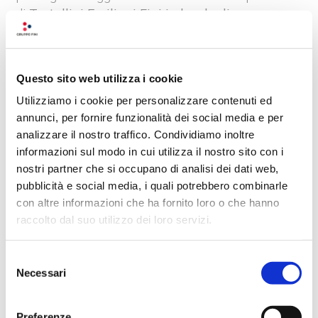
di
Tortellini Emiliani Fini in brodo di cappone.
Brodo di carne: proprietà e
varianti
Questo sito web utilizza i cookie
Il
brodo di carne
è un prodotto alimentare
Utilizziamo i cookie per personalizzare contenuti ed
molto semplice da preparare e utile per
annunci, per fornire funzionalità dei social media e per
insaporire risotti, minestre e zuppe di ogni
analizzare il nostro traffico. Condividiamo inoltre
genere.
informazioni sul modo in cui utilizza il nostro sito con i
nostri partner che si occupano di analisi dei dati web,
Il gusto del brodo di carne varia a seconda del
pubblicità e social media, i quali potrebbero combinarle
tipo e pezzo di carne che si sceglie di utilizzare.
con altre informazioni che ha fornito loro o che hanno
raccolto dal suo utilizzo dei loro servizi.
Tra i
migliori brodi di carne
, consigliamo il
brodo di pollo, il brodo di gallina e, infine, il
brodo di cappone.
Selezione
Necessari
del
Tutti buonissimi e
ricchi di proprietà
consenso
nutrizionali
.
Preferenze