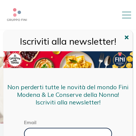
Iscriviti alla newsletter!
HOME
/
RICETTE
/
RICETTE FINI
/
TORTELLINI EMILIANI IN
BRODO DI CAPPONE
Non perderti tutte le novità del mondo Fini
Modena & Le Conserve della Nonna!
Iscriviti alla newsletter!
Email