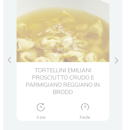
TTO
TORTELLINI EMILIANI
TOR
PROSCIUTTO CRUDO E
I
PARMIGIANO REGGIANO IN
RE
BRODO
3 ore
Facile