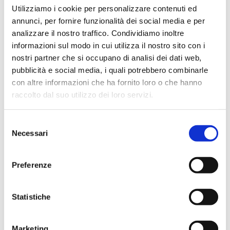
Cuocere la salsa a fuoco molto dolce
Utilizziamo i cookie per personalizzare contenuti ed
per evitare che il formaggio si separi o
annunci, per fornire funzionalità dei social media e per
si attacchi al fondo del pentolino.
analizzare il nostro traffico. Condividiamo inoltre
Aggiungere un
cucchiaio di acqua di
informazioni sul modo in cui utilizza il nostro sito con i
cottura dei tortellini
se la crema
nostri partner che si occupano di analisi dei dati web,
dovesse risultare troppo densa.
pubblicità e social media, i quali potrebbero combinarle
Completare il piatto con
pepe nero
con altre informazioni che ha fornito loro o che hanno
macinato fresco o erba cipollina
raccolto dal suo utilizzo dei loro servizi.
tritata per un tocco aromatico in più.
Selezione
FAQ – Domande frequenti
Necessari
del
Come evitare che la crema di
consenso
parmigiano formi grumi?
Preferenze
Mescolare continuamente con una frusta e
aggiungere il Parmigiano poco per volta,
Statistiche
mantenendo sempre la fiamma bassa.
È possibile sostituire la panna
Marketing