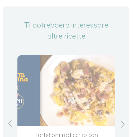
Ti potrebbero interessare
altre ricette
 e
Tortelloni radicchio con
Torte