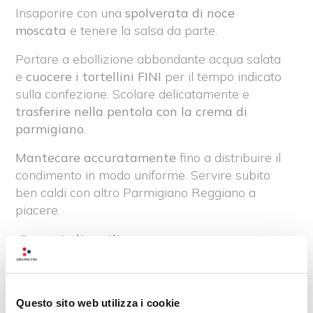
Insaporire con una
spolverata di noce
moscata
e tenere la salsa da parte.
Portare a ebollizione abbondante acqua salata
e
cuocere i tortellini FINI
per il tempo indicato
sulla confezione. Scolare delicatamente e
trasferire nella pentola con la crema di
parmigiano
.
Mantecare accuratamente
fino a distribuire il
condimento in modo uniforme. Servire subito
ben caldi con altro Parmigiano Reggiano a
piacere.
Consigli utili
Utilizzare
Parmigiano Reggiano
grattugiato finemente
per ottenere
una crema più vellutata e senza grumi.
Questo sito web utilizza i cookie