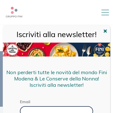
Iscriviti alla newsletter!
HOME
/
RICETTE
/
RICETTE FINI
/
TORTELLINI PROSCIUTTO
CRUDO E PARMIGIANO REGGIANO CON CREMA DI
PARMIGIANO
Non perderti tutte le novità del mondo Fini
Modena & Le Conserve della Nonna!
Iscriviti alla newsletter!
Email