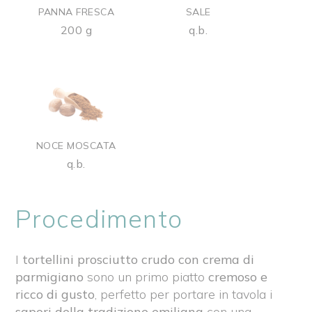
PANNA FRESCA
SALE
200 g
q.b.
NOCE MOSCATA
q.b.
Procedimento
I
tortellini prosciutto crudo con crema di
parmigiano
sono un primo piatto
cremoso e
ricco di gusto
, perfetto per portare in tavola i
sapori della tradizione emiliana
con una