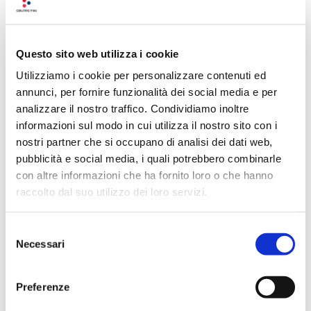
tortelli con sopra i petali di pecorino.
Questo sito web utilizza i cookie
Recensioni su questo
Utilizziamo i cookie per personalizzare contenuti ed
prodotto
annunci, per fornire funzionalità dei social media e per
analizzare il nostro traffico. Condividiamo inoltre
informazioni sul modo in cui utilizza il nostro sito con i
0
nostri partner che si occupano di analisi dei dati web,
pubblicità e social media, i quali potrebbero combinarle
con altre informazioni che ha fornito loro o che hanno
Non ci sono ancora recensioni. Lascia qui la
raccolto dal suo utilizzo dei loro servizi.
tua recensione!
Lascia la tua recensione
Selezione
Necessari
del
consenso
Preferenze