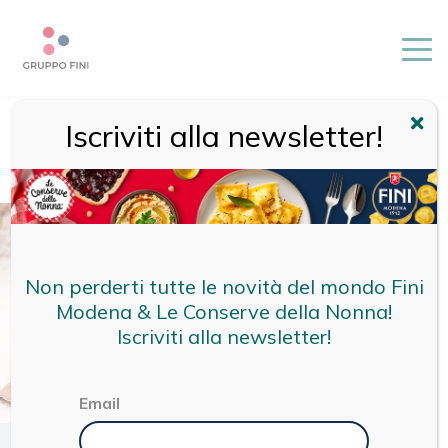
Iscriviti alla newsletter!
HOME
/
RICETTE
/
RICETTE FINI
/
TORTELLINI PROSCIUTTO
CRUDO E PARMIGIANO REGGIANO CON PESTO DI RUCOLA E
PECORINO
Non perderti tutte le novità del mondo Fini
Modena & Le Conserve della Nonna!
Iscriviti alla newsletter!
Email