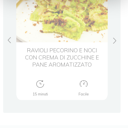
 e
RAVIOLI PECORINO E NOCI
Ra
n
CON CREMA DI ZUCCHINE E
pes
PANE AROMATIZZATO
15 minuti
Facile