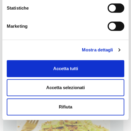
Statistiche
Marketing
Submit Review
Mostra dettagli
Accetta tutti
Ti potrebbero interessare
altre ricette
Accetta selezionati
Rifiuta