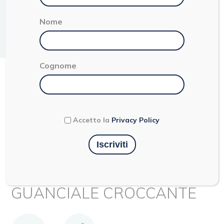
Nome
Facile
Primo
2 persone
5 minuti
Cognome
TORTELLINI PROSCIUTTO
CRUDO E PARMIGIANO
REGGIANO CON PANNA,
Accetto la
Privacy Policy
PARMIGIANO REGGIANO,
NOCE MOSCATA E
GUANCIALE CROCCANTE