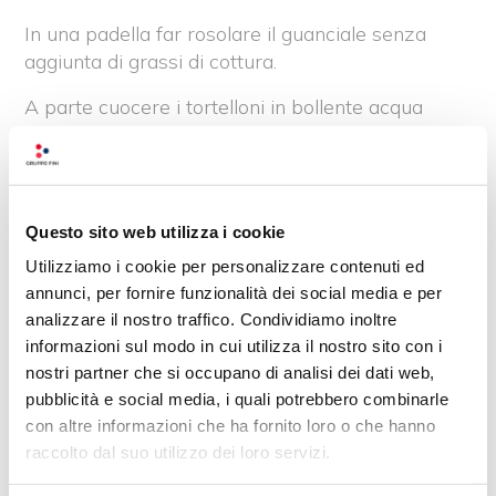
In una padella far rosolare il guanciale senza
aggiunta di grassi di cottura.
A parte cuocere i tortelloni in bollente acqua
salata per 3/4 minuti.
Scolare i tortelloni, versarli nella padella e far
mantecare aggiungendo panna, parmigiano
Questo sito web utilizza i cookie
reggiano, noce moscata.
Utilizziamo i cookie per personalizzare contenuti ed
Servire caldi con una spolverata di parmigiano
annunci, per fornire funzionalità dei social media e per
reggiano e guanciale croccante.
analizzare il nostro traffico. Condividiamo inoltre
informazioni sul modo in cui utilizza il nostro sito con i
nostri partner che si occupano di analisi dei dati web,
Recensioni su questo
pubblicità e social media, i quali potrebbero combinarle
prodotto
con altre informazioni che ha fornito loro o che hanno
raccolto dal suo utilizzo dei loro servizi.
0