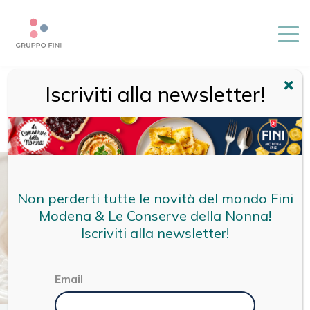
Iscriviti alla newsletter!
HOME
/
RICETTE
/
RICETTE FINI
/
TORTELLINI PROSCIUTTO
CRUDO E PARMIGIANO REGGIANO CON PANNA,
PARMIGIANO REGGIANO, NOCE MOSCATA E GUANCIALE
CROCCANTE
Non perderti tutte le novità del mondo Fini
Modena & Le Conserve della Nonna!
Iscriviti alla newsletter!
Email