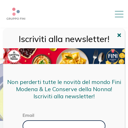
Iscriviti alla newsletter!
HOME
/
RICETTE
/
RICETTE FINI
/
RAVIOLI SALSICCIA E
FUNGHI CON CREMA DI PATATE ALLA CURCUMA ED ERBA
CIPOLLINA
Non perderti tutte le novità del mondo Fini
Modena & Le Conserve della Nonna!
Iscriviti alla newsletter!
Email