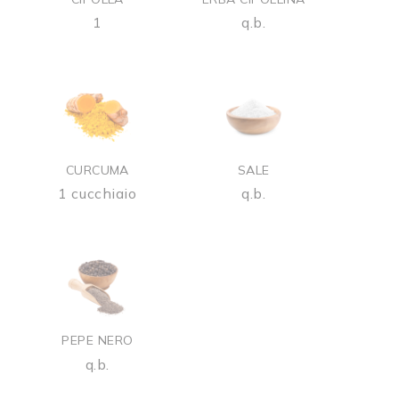
1
q.b.
CURCUMA
SALE
1 cucchiaio
q.b.
PEPE NERO
q.b.