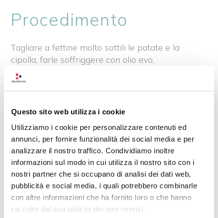
Procedimento
Tagliare a fettine molto sottili le patate e la
cipolla, farle soffriggere con olio evo,
aggiungere un cucchiaino di curcuma e acqua
fino a coprire. Far cuocere per 15 minuti.
Frullare facendo incorporare aria finché non si
crea una crema liscia e fluida.
Questo sito web utilizza i cookie
Utilizziamo i cookie per personalizzare contenuti ed
Cuocere i ravioli in acqua salata, scolare.
annunci, per fornire funzionalità dei social media e per
Impiattare i ravioli in un letto di crema di patate
analizzare il nostro traffico. Condividiamo inoltre
e decorare con l’erba cipollina e pepe.
informazioni sul modo in cui utilizza il nostro sito con i
nostri partner che si occupano di analisi dei dati web,
pubblicità e social media, i quali potrebbero combinarle
Recensioni su questo
con altre informazioni che ha fornito loro o che hanno
prodotto
raccolto dal suo utilizzo dei loro servizi.