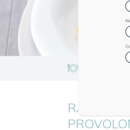
N
C
2 persone
RAVIOLI F
PROVOLON