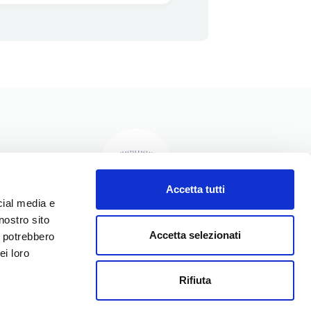
Accetta tutti
cial media e
nostro sito
I NOSTRI PRODOTTI
Accetta selezionati
i potrebbero
I NOSTRI VALORI
ei loro
LA NOSTRA STORIA
Rifiuta