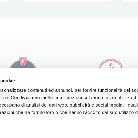
 cookie
rsonalizzare contenuti ed annunci, per fornire funzionalità dei so
ffico. Condividiamo inoltre informazioni sul modo in cui utilizza il 
I NOSTRI PRODOTTI
I NOSTRI PRODOTTI
 occupano di analisi dei dati web, pubblicità e social media, i qual
LE NOSTRE RICETTE
LE NOSTRE RICETTE
LA NOSTRA STORIA
azioni che ha fornito loro o che hanno raccolto dal suo utilizzo d
LA NOSTRA STORIA
SPACCIO
NOI DI MODENA
SPACCIO