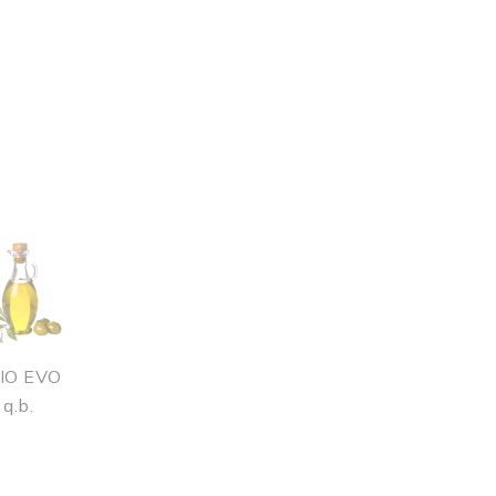
IO EVO
q.b.