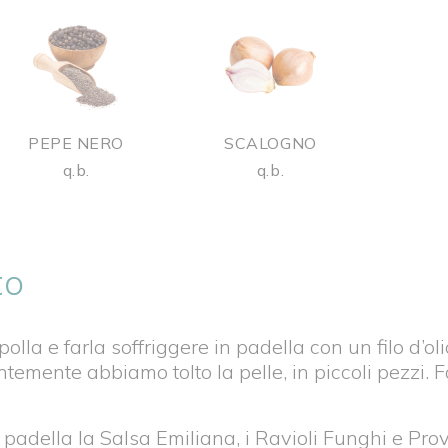
PEPE NERO
SCALOGNO
q.b.
q.b.
to
polla e farla soffriggere in padella con un filo d’o
ntemente abbiamo tolto la pelle, in piccoli pezzi. 
padella la Salsa Emiliana, i Ravioli Funghi e Pro