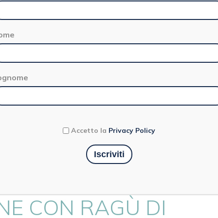
ome
ognome
15 minuti
Primo
Accetto la
Privacy Policy
UNGHI E
E CON RAGÙ DI