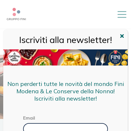
Iscriviti alla newsletter!
HOME
/
RICETTE
/
RICETTE CDN
/
GNOCCHI AL POMODORO
GRATINATI, CON MOZZARELLA E PARMIGIANO
Non perderti tutte le novità del mondo Fini
Modena & Le Conserve della Nonna!
Iscriviti alla newsletter!
Email