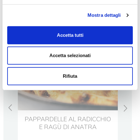
Ti potrebbero interessare
Mostra dettagli
altre ricette
Accetta tutti
Accetta selezionati
Rifiuta
PAPPARDELLE AL RADICCHIO
LAS
LE
E RAGÙ DI ANATRA