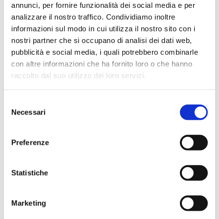
Non ci sono ancora recensioni. Lascia qui la
annunci, per fornire funzionalità dei social media e per
analizzare il nostro traffico. Condividiamo inoltre
tua recensione!
informazioni sul modo in cui utilizza il nostro sito con i
nostri partner che si occupano di analisi dei dati web,
Lascia la tua recensione
pubblicità e social media, i quali potrebbero combinarle
con altre informazioni che ha fornito loro o che hanno
raccolto dal suo utilizzo dei loro servizi.
Selezione
Necessari
del
consenso
Preferenze
Submit Review
Statistiche
Marketing