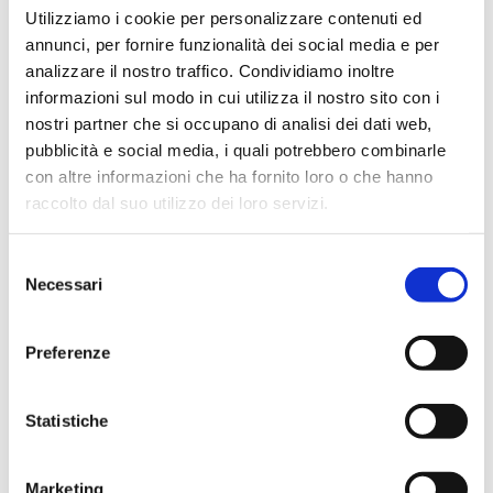
Utilizziamo i cookie per personalizzare contenuti ed
di conservazione e qualche ciuffo di
annunci, per fornire funzionalità dei social media e per
songino
fresco.
analizzare il nostro traffico. Condividiamo inoltre
Prepara il condimento
informazioni sul modo in cui utilizza il nostro sito con i
In una ciotolina emulsiona il succo di mezzo
nostri partner che si occupano di analisi dei dati web,
limone con 2 cucchiai di olio extravergine di
pubblicità e social media, i quali potrebbero combinarle
oliva, un pizzico di sale e, se gradisci, un
con altre informazioni che ha fornito loro o che hanno
cucchiaino di senape per dare carattere al
raccolto dal suo utilizzo dei loro servizi.
sapore. Versa sull’insalata e mescola
delicatamente.
Selezione
Necessari
del
Servi con stile
consenso
Porta in tavola subito, per apprezzare la
Preferenze
freschezza degli ingredienti e la vivacità dei
contrasti. Se vuoi, completa con qualche
scorzetta d’arancia o una manciata di semi
Statistiche
di sesamo tostati per un tocco croccante.
Consigli e varianti
Marketing