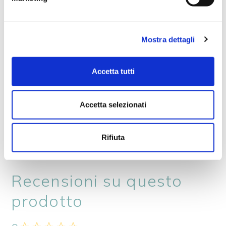
Per un sapore più deciso, aggiungi qualche
filetto di acciuga
o
olive taggiasche
.
Mostra dettagli
Se preferisci un piatto completo,
accompagna l’insalata con
filetti di tonno o
Accetta tutti
salmone grigliato
.
In alternativa al songino, puoi usare
rucola
Accetta selezionati
o
spinacini freschi
per una nota più
pungente.
Rifiuta
Recensioni su questo
prodotto