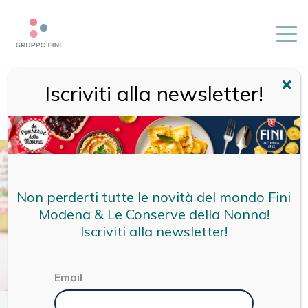
Iscriviti alla newsletter!
HOME
/
RICETTE
/
RICETTE CDN
/
CARCIOFI ALLA
CONTADINA CON FINOCCHI, SONGINO E ARANCIA IN
INSALATA
Non perderti tutte le novità del mondo Fini
Modena & Le Conserve della Nonna!
Iscriviti alla newsletter!
Email