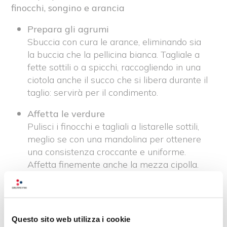
finocchi, songino e arancia
Prepara gli agrumi
Sbuccia con cura le arance, eliminando sia
la buccia che la pellicina bianca. Tagliale a
fette sottili o a spicchi, raccogliendo in una
ciotola anche il succo che si libera durante il
taglio: servirà per il condimento.
Affetta le verdure
Pulisci i finocchi e tagliali a listarelle sottili,
meglio se con una mandolina per ottenere
una consistenza croccante e uniforme.
Affetta finemente anche la mezza cipolla.
Assembla l’insalata
In un’insalatiera capiente unisci i finocchi, la
cipolla e gli spicchi d’arancia. Aggiungi i
Questo sito web utilizza i cookie
Carciofi alla Contadina
scolati dal loro olio