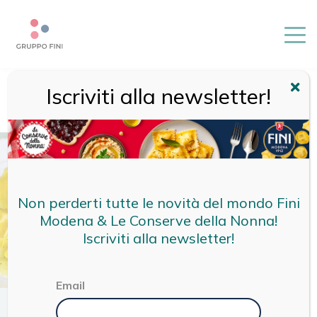
Iscriviti alla newsletter!
HOME
/
RICETTE
/
RICETTE FINI
/
TORTELLONI RICOTTA E
SPINACI SU CREMA DI ASPARAGI
Non perderti tutte le novità del mondo Fini
Modena & Le Conserve della Nonna!
Iscriviti alla newsletter!
Email