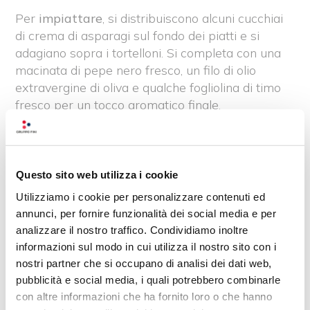
Per
impiattare
, si distribuiscono alcuni cucchiai
di crema di asparagi sul fondo dei piatti e si
adagiano sopra i tortelloni. Si completa con una
macinata di pepe nero fresco, un filo di olio
extravergine di oliva e qualche fogliolina di timo
fresco per un tocco aromatico finale.
Consigli utili
Per una
consistenza ancora più
Questo sito web utilizza i cookie
vellutat
a, la
crema
può essere
passata attraverso un colino
a maglie
Utilizziamo i cookie per personalizzare contenuti ed
fini dopo essere stata frullata.
annunci, per fornire funzionalità dei social media e per
Gli asparagi verdi sono
analizzare il nostro traffico. Condividiamo inoltre
particolarmente indicati per questa
informazioni sul modo in cui utilizza il nostro sito con i
nostri partner che si occupano di analisi dei dati web,
ricetta grazie al loro sapore delicato,
pubblicità e social media, i quali potrebbero combinarle
ma
è possibile utilizzare anche
con altre informazioni che ha fornito loro o che hanno
asparagi bianchi
per una variante più