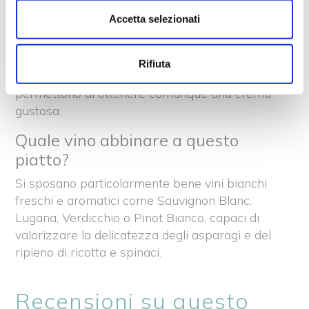
Posso usare asparagi surgelati?
Accetta selezionati
Certamente. Gli asparagi surgelati
rappresentano una valida alternativa quando
Rifiuta
quelli freschi non sono di stagione e
permettono di ottenere comunque una crema
gustosa.
Quale vino abbinare a questo
piatto?
Si sposano particolarmente bene vini bianchi
freschi e aromatici come Sauvignon Blanc,
Lugana, Verdicchio o Pinot Bianco, capaci di
valorizzare la delicatezza degli asparagi e del
ripieno di ricotta e spinaci.
Recensioni su questo