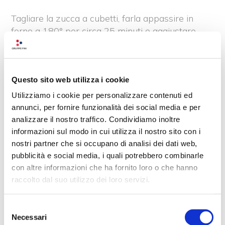
Tagliare la zucca a cubetti, farla appassire in
forno a 180° per circa 25 minuti e aggiustare
con sale, pepe e noce moscata. In una padella
far tostare le mandorle tagliate a listarelle,
aggiungere la zucca, i tortelli precedentemente
Questo sito web utilizza i cookie
cotti in abbondante acqua salata e mantecare
con parmigiano grattugiato.
Utilizziamo i cookie per personalizzare contenuti ed
annunci, per fornire funzionalità dei social media e per
analizzare il nostro traffico. Condividiamo inoltre
Recensioni su questo
informazioni sul modo in cui utilizza il nostro sito con i
nostri partner che si occupano di analisi dei dati web,
prodotto
pubblicità e social media, i quali potrebbero combinarle
con altre informazioni che ha fornito loro o che hanno
0
raccolto dal suo utilizzo dei loro servizi.
Selezione
Non ci sono ancora recensioni. Lascia qui la
Necessari
del
tua recensione!