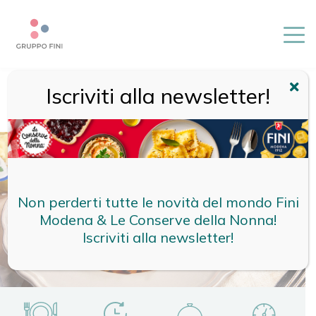
Iscriviti alla newsletter!
HOME
/
RICETTE
/
RICETTE FINI
/
TORTELLONI AI FUNGHI
PORCINI CON ZUCCA E MANDORLE
Non perderti tutte le novità del mondo Fini
Modena & Le Conserve della Nonna!
Iscriviti alla newsletter!