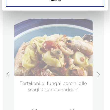
altre ricette
con
Tortelloni ai funghi porcini allo
Tort
ice
scoglio con pomodorini
sp