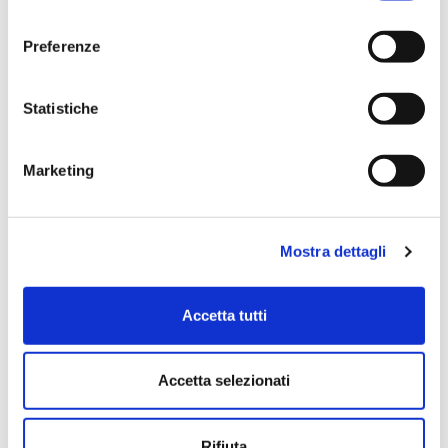
consenso
Lascia la tua recensione
Preferenze
Statistiche
Marketing
Mostra dettagli
Submit Review
Accetta tutti
Accetta selezionati
Ti potrebbero interessare
Rifiuta