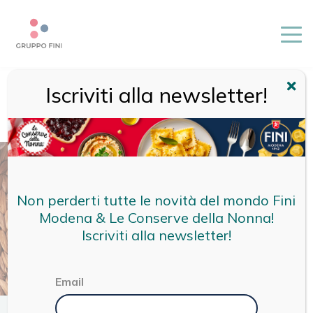
Iscriviti alla newsletter!
HOME
/
RICETTE
/
RICETTE FINI
/
RAVIOLI SALSICCIA E
FRIARIELLI CON CREMA DI FAVE FRESCHE E SCORZA DI
LIMONE
Non perderti tutte le novità del mondo Fini
Modena & Le Conserve della Nonna!
Iscriviti alla newsletter!
Email