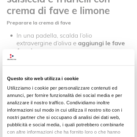
crema di fave e limone
Preparare la crema di fave
In una padella, scalda l’olio
extravergine d’oliva e
aggiungi le fave
fresche
.
Aggiungi acqua o brodo caldo e
cuoci
per 10 minuti circa
.
Frulla le fave con un mixer a
Questo sito web utilizza i cookie
immersione fino a ottenere una
crema
liscia e omogenea
.
Utilizziamo i cookie per personalizzare contenuti ed
annunci, per fornire funzionalità dei social media e per
Aggiusta di sale e tieni la crema calda.
analizzare il nostro traffico. Condividiamo inoltre
Cuocere i
r
avioli salsiccia e friarielli
informazioni sul modo in cui utilizza il nostro sito con i
nostri partner che si occupano di analisi dei dati web,
Porta a ebollizione una pentola di
pubblicità e social media, i quali potrebbero combinarle
acqua salata.
con altre informazioni che ha fornito loro o che hanno
Cuoci i ravioli per 3 minuti
, finché non