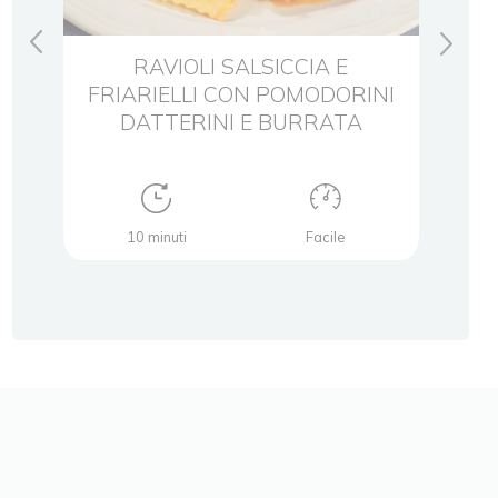
RAVIOLI SALSICCIA E
RA
FRIARIELLI CON POMODORINI
PES
ONI
DATTERINI E BURRATA
10 minuti
Facile
12 min
prepa
minuti