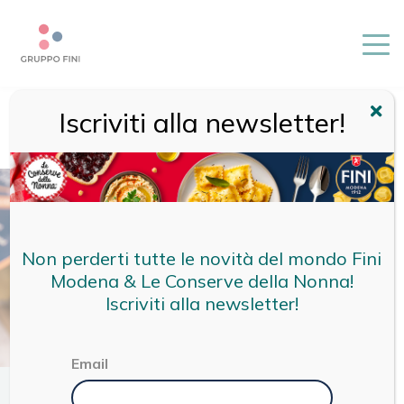
Iscriviti alla newsletter!
HOME
/
RICETTE
/
RICETTE FINI
/
RAVIOLI AL BRASATO CON
CARCIOFI PREZZEMOLATI
Non perderti tutte le novità del mondo Fini
Modena & Le Conserve della Nonna!
Iscriviti alla newsletter!
Email