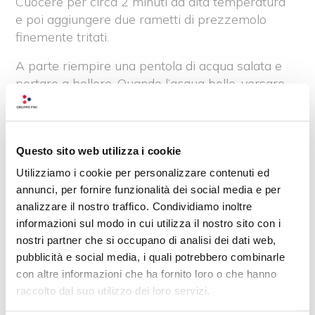
Cuocere per circa 2 minuti ad alta temperatura
e poi aggiungere due rametti di prezzemolo
finemente tritati.
A parte riempire una pentola di acqua salata e
portare a bollore. Quando l’acqua bolle, versare
i ravioli al brasato e cuocerli per 3-4 minuti.
Scolare, e unire i ravioli ai carciofi e mescolare
tutto in padella. Infine, impiattare e guarnire con
Questo sito web utilizza i cookie
un pizzico di prezzemolo tritato.
Utilizziamo i cookie per personalizzare contenuti ed
annunci, per fornire funzionalità dei social media e per
Recensioni su questo
analizzare il nostro traffico. Condividiamo inoltre
prodotto
informazioni sul modo in cui utilizza il nostro sito con i
nostri partner che si occupano di analisi dei dati web,
pubblicità e social media, i quali potrebbero combinarle
5,0
con altre informazioni che ha fornito loro o che hanno
raccolto dal suo utilizzo dei loro servizi.