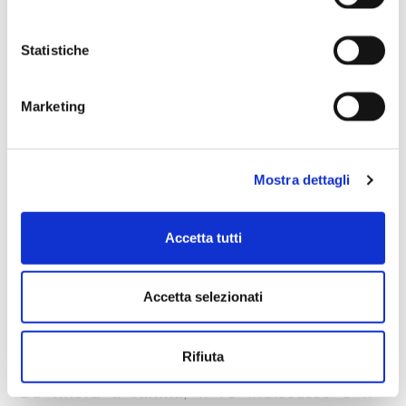
generalmente
morbidi
, mentre il corpo può
variare da medio a pieno. Al naso richiama
profumi di
amarena e ciliegia
, con
note
Statistiche
speziate di pepe
e a volte accenni terrosi o
balsamici. I vini più invecchiati possono
Marketing
sviluppare
sentori di cuoio, tabacco e
vaniglia
.
Cabernet Sauvignon
, un vino amato per la
Mostra dettagli
sua struttura e la sua intensità. Ha
tannini
decisi
e una
buona acidità
. Questo lo rende
più adatto se la trippa è condita con spezie
Accetta tutti
o aromi più intensi. Si tratta di un vino
adatto all’invecchiamento che sviluppa
note speziate, di caffè e frutti rossi
Accetta selezionati
maturi come mora e ribes nero
.
Sangiovese
Rifiuta
Da
Imola a Rimini
, il re indiscusso è il