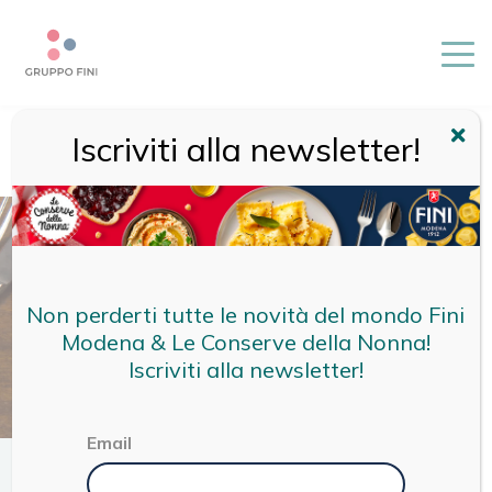
Iscriviti alla newsletter!
HOME
/
MAGAZINE
/
CUCINA
/
TRIPPA ALLA PARMIGIANA:
TRADIZIONE E SAPORI DELLA CUCINA PARMENSE
Non perderti tutte le novità del mondo Fini
Modena & Le Conserve della Nonna!
Iscriviti alla newsletter!
Email