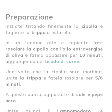
Preparazione
Iniziate tritando finemente la
cipolla
e
tagliate la
trippa
a listarelle.
In un tegame alto e capiente f
ate
rosolare la cipolla con l’olio extravergine
di oliva
e fatela appassire per
10 minuti
,
aggiungendo del
brodo di carne
.
Una volta che la cipolla sarà morbida,
unite la
trippa
e fatela rosolare per
5/6
minuti.
A questo punto, aggiustate di
sale e pepe
nero
.
Unite, quindi, il
Lampomodoro Le