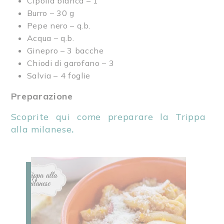
Cipolla bianca – 1
Burro – 30 g
Pepe nero – q.b.
Acqua – q.b.
Ginepro – 3 bacche
Chiodi di garofano – 3
Salvia – 4 foglie
Preparazione
Scoprite qui come preparare la Trippa
alla milanese
.