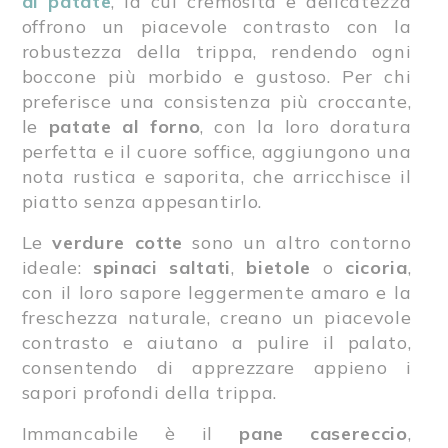
di patate
, la cui cremosità e delicatezza
offrono un piacevole contrasto con la
robustezza della trippa, rendendo ogni
boccone più morbido e gustoso. Per chi
preferisce una consistenza più croccante,
le
patate al forno
, con la loro doratura
perfetta e il cuore soffice, aggiungono una
nota rustica e saporita, che arricchisce il
piatto senza appesantirlo.
Le
verdure cotte
sono un altro contorno
ideale:
spinaci saltati
,
bietole
o
cicoria
,
con il loro sapore leggermente amaro e la
freschezza naturale, creano un piacevole
contrasto e aiutano a pulire il palato,
consentendo di apprezzare appieno i
sapori profondi della trippa.
Immancabile è il
pane casereccio
,