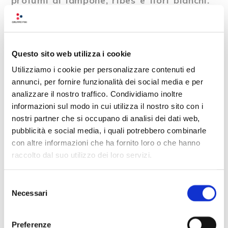
profumi di lampone, ribes e fiori bianchi.
Da provare sono il
Lambrusco di Sorbara,
Lambrusco di Grasparossa
ma anche
versioni più moderne, dove il vino si fà più
nobile grazie a una seconda
Questo sito web utilizza i cookie
fermentazione in bottiglia. Il Lambrusco
Utilizziamo i cookie per personalizzare contenuti ed
ha una
buona acidità
e una l
eggera
annunci, per fornire funzionalità dei social media e per
effervescenza
che pulisce il palato,
analizzare il nostro traffico. Condividiamo inoltre
rendendolo perfetto per contrastare la
informazioni sul modo in cui utilizza il nostro sito con i
ricchezza della Trippa alla parmigiana.
nostri partner che si occupano di analisi dei dati web,
pubblicità e social media, i quali potrebbero combinarle
Barbera e Cabernet Sauvignon
con altre informazioni che ha fornito loro o che hanno
raccolto dal suo utilizzo dei loro servizi.
Tra i
Colli Bolognesi
, spiccano:
Il
Barbera
, un vino con un’elevata acidità
Selezione
naturale, che lo rende perfetto per
Necessari
del
accompagnare piatti ricchi come la Trippa
consenso
alla parmigiana. I
tannini
sono
Preferenze