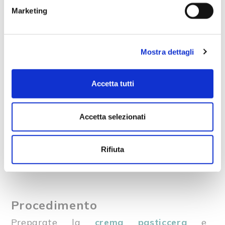
prova di bambino con sciroppo di fragole
,
Marketing
perfetta per una merenda sana e gustosa!
Mostra dettagli
Ingredienti per 4 persone
Savoiardi – 1 confezione
Accetta tutti
Crema pasticcera – 500 g
Cacao amaro in polvere – q.b.
Cioccolato in scaglie – q.b.
Accetta selezionati
Sciroppo di fragole – 100 ml
Acqua – q.b.
Rifiuta
Fragole fresche – 50 g
Panna montata – q.b.
Procedimento
Preparate la
crema pasticcera
e