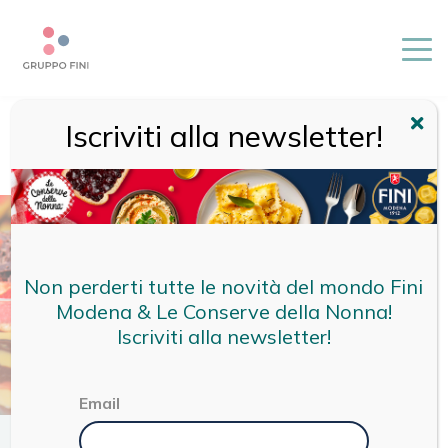
Iscriviti alla newsletter!
HOME
/
MAGAZINE
/
CUCINA
/
RICETTA ZUPPA INGLESE:
STORIA E ORIGINE DEL NOME, RICETTA TRADIZIONALE,
VARIANTI E CURIOSITÀ
Non perderti tutte le novità del mondo Fini
Modena & Le Conserve della Nonna!
Iscriviti alla newsletter!
Email