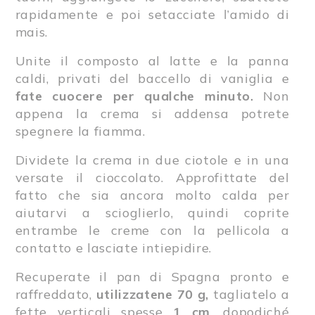
rapidamente e poi setacciate l’amido di
mais.
Unite il composto al latte e la panna
caldi, privati del baccello di vaniglia e
fate cuocere per qualche minuto.
Non
appena la crema si addensa potrete
spegnere la fiamma.
Dividete la crema in due ciotole e in una
versate il cioccolato. Approfittate del
fatto che sia ancora molto calda per
aiutarvi a scioglierlo, quindi coprite
entrambe le creme con la pellicola a
contatto e lasciate intiepidire.
Recuperate il pan di Spagna pronto e
raffreddato,
utilizzatene 70 g,
tagliatelo a
fette verticali spesse
1 cm
, dopodiché