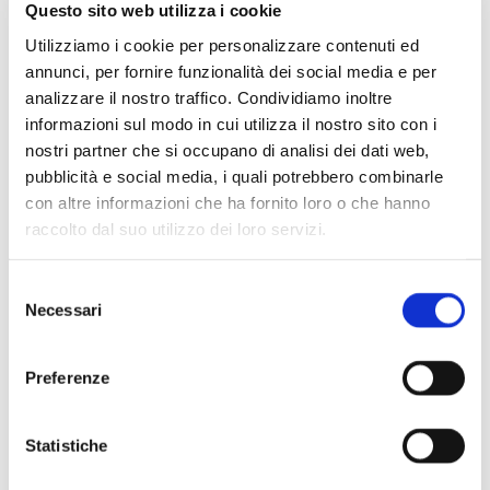
Questo sito web utilizza i cookie
Ricetta Zuppa Inglese: 2
Utilizziamo i cookie per personalizzare contenuti ed
annunci, per fornire funzionalità dei social media e per
varianti sfiziose
analizzare il nostro traffico. Condividiamo inoltre
informazioni sul modo in cui utilizza il nostro sito con i
nostri partner che si occupano di analisi dei dati web,
Nel corso degli anni, alla ricetta classica
pubblicità e social media, i quali potrebbero combinarle
della Zuppa Inglese si sono affiancate
con altre informazioni che ha fornito loro o che hanno
alcune
varianti anch’esse molto gustose
raccolto dal suo utilizzo dei loro servizi.
ed invitanti
. In questo articolo ve ne
proponiamo due che ci sono piaciute
Selezione
particolarmente.
Necessari
del
consenso
Preferenze
La ricetta della Zuppa
Inglese perfetta per i bimbi
Statistiche
Ecco come realizzare una
Zuppa Inglese a