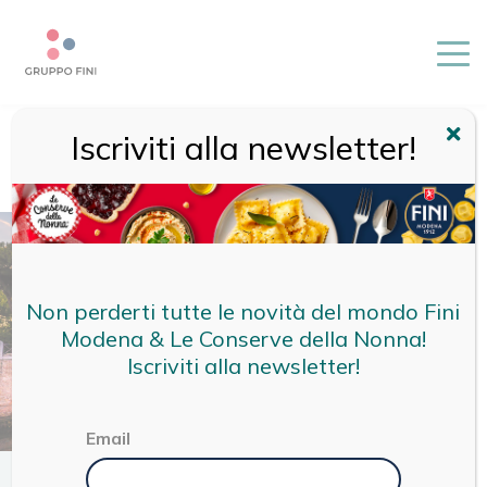
Iscriviti alla newsletter!
HOME
/
MAGAZINE
/
TERRITORIO
/
COSA VEDERE E COSA
FARE A RIMINI: TRA MARE, CULTURA E SAPORI DELLA
TRADIZIONE
Non perderti tutte le novità del mondo Fini
Modena & Le Conserve della Nonna!
Iscriviti alla newsletter!
Email