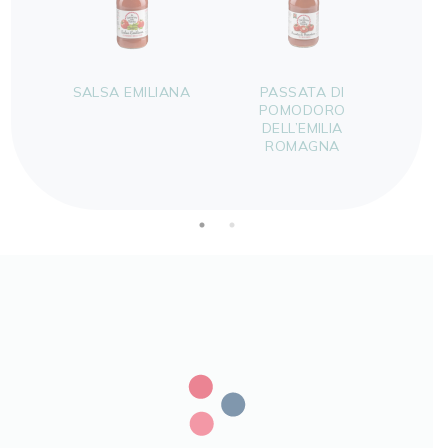
SALSA EMILIANA
PASSATA DI
LAM
POMODORO
DE
DELL’EMILIA
R
ROMAGNA