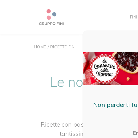
Array ( [0] => [1] => brand [2] => ricette-fini [3] => )
FINI
HOME
/
RICETTE FINI
Le nostre ricet
Non perderti tu
Ricette con pasta fresca ripiena e p
tantissime ricette per deliziar
E