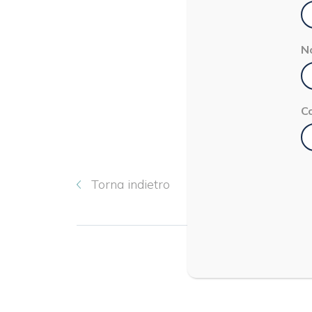
N
C
Torna indietro