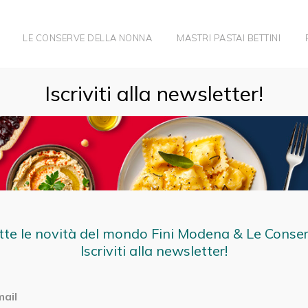
LE CONSERVE DELLA NONNA
MASTRI PASTAI BETTINI
Iscriviti alla newsletter!
te: pasta fresca ripiena
gourmet
tte le novità del mondo Fini Modena & Le Conse
Iscriviti alla newsletter!
rimi piatti gourmet: scopri consigli, ingredienti, 
e la tua famiglia ed i tuoi ospiti. Ricette per tutti, 
mail