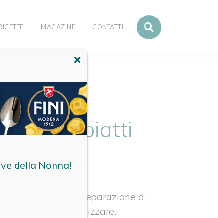
RICETTE
MAGAZINE
CONTATTI
 e primi piatti
rve della Nonna!
tempi e modalità di preparazione di
facili e veloci da realizzare.