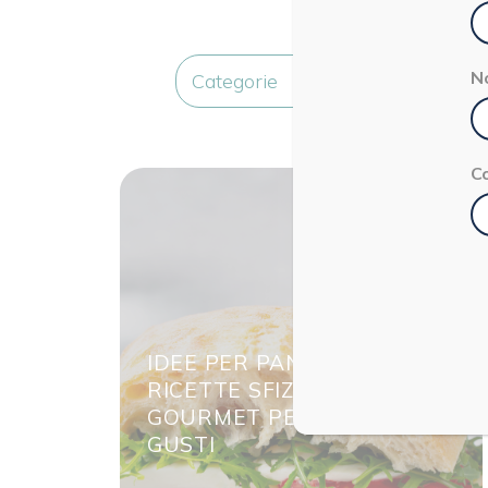
N
Categorie
C
IDEE PER PANINI FARCITI:
RICETTE SFIZIOSE E
GOURMET PER TUTTI I
GUSTI