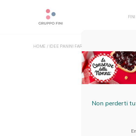
FINI
HOME
/
IDEE PANINI FARCITI
Non perderti tu
E