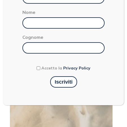
Nome
Cognome
ERBAZZONE: UN TESORO
TUTTO REGGIANO
Accetto la
Privacy Policy