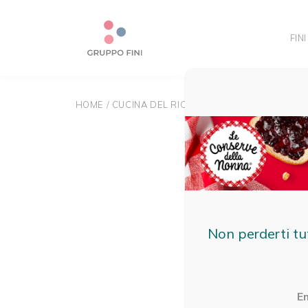
FINI
HOME
/
CUCINA DEL RICICLO
Non perderti tu
E