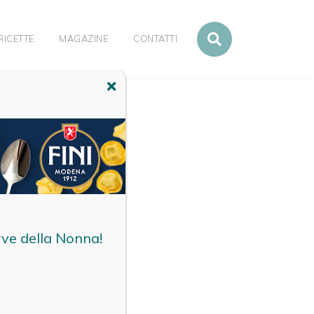
RICETTE
MAGAZINE
CONTATTI
O
rve della Nonna!