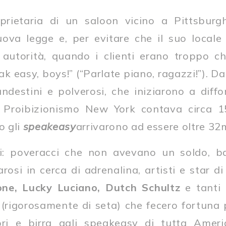
oprietaria di un saloon vicino a Pittsburg
uova legge e, per evitare che il suo locale
 autorità, quando i clienti erano troppo chi
k easy, boys!” (“Parlate piano, ragazzi!”). Da
andestini e polverosi, che iniziarono a diffon
 Proibizionismo New York contava circa 15
o gli
speakeasy
arrivarono ad essere oltre 32m
i: poveracci che non avevano un soldo, b
osi in cerca di adrenalina, artisti e star di
ne, Lucky Luciano, Dutch Schultz
e tanti 
 (rigorosamente di seta) che fecero fortuna
uori e birra agli speakeasy di tutta Amer