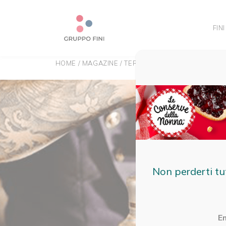
FINI
HOME
/
MAGAZINE
/
TERRITORIO
/
SPEAKEASY BAR:
Non perderti tu
E