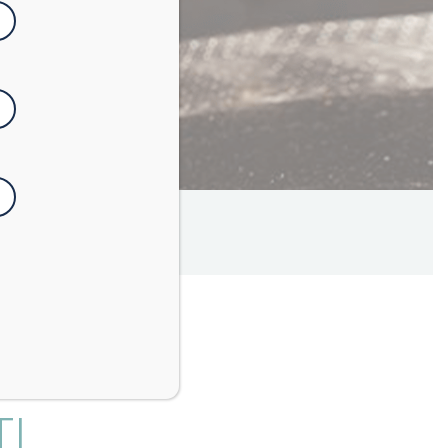
4
minuti
TI