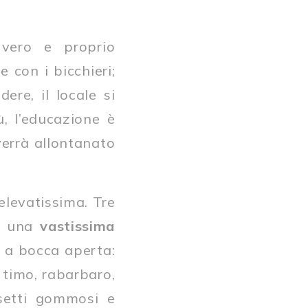
vero e proprio
 con i bicchieri;
ere, il locale si
, l’educazione è
errà allontanato
 elevatissima. Tre
 una
vastissima
o a bocca aperta:
i timo, rabarbaro,
Orsetti gommosi e