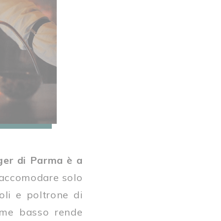
oger di Parma è a
a accomodare solo
oli e poltrone di
lume basso rende