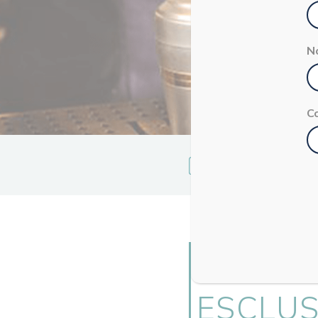
N
C
Miriam
Carraretto
SPEAKE
ESCLUS