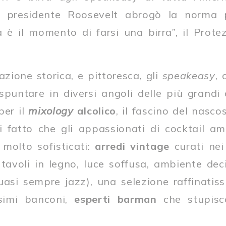
l presidente Roosevelt abrogò la norma 
a è il momento di farsi una birra”, il Prot
razione storica, e pittoresca, gli
speakeasy
, 
spuntare in diversi angoli delle più grandi
per il
mixology
alcolico
, il fascino del nascos
di fatto che gli appassionati di cocktail am
 molto sofisticati:
arredi
vintage
curati nei 
, tavoli in legno, luce soffusa, ambiente de
asi sempre jazz), una selezione raffinatissi
ssimi banconi,
esperti
barman
che stupisc