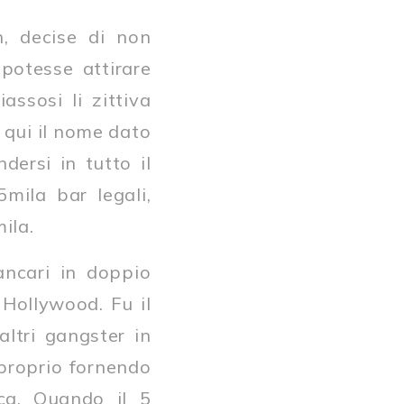
h, decise di non
 potesse attirare
assosi li zittiva
 qui il nome dato
dersi in tutto il
mila bar legali,
ila.
ancari in doppio
 Hollywood. Fu il
altri gangster in
 proprio fornendo
ica. Quando il 5