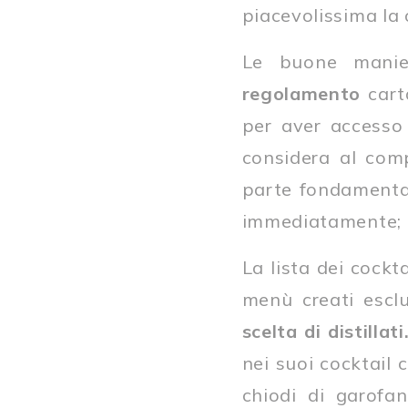
piacevolissima la
Le buone manier
regolamento
carta
per aver accesso a
considera al comp
parte fondamenta
immediatamente; al
La lista dei cockt
menù creati esc
scelta di distillati
nei suoi cocktail 
chiodi di garofan