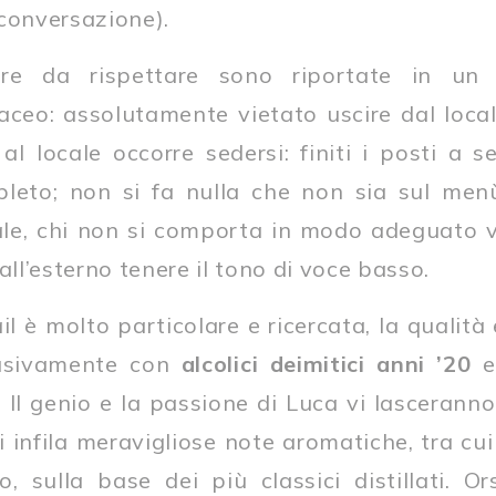
 conversazione).
e da rispettare sono riportate in un 
ceo: assolutamente vietato uscire dal locale
l locale occorre sedersi: finiti i posti a sed
leto; non si fa nulla che non sia sul menù
le, chi non si comporta in modo adeguato v
l’esterno tenere il tono di voce basso.
ail è molto particolare e ricercata, la qualità
lusivamente con
alcolici dei
mitici anni ’20
e
.
Il genio e la passione di Luca vi lascerann
ci infila meravigliose note aromatiche, tra cu
o, sulla base dei più classici distillati. 