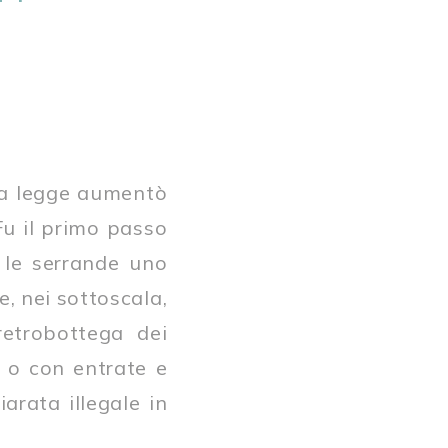
va legge aumentò
Fu il primo passo
 le serrande uno
, nei sottoscala,
retrobottega dei
i o con entrate e
arata illegale in