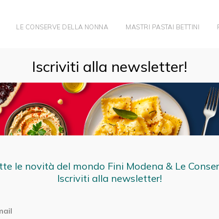
LE CONSERVE DELLA NONNA
MASTRI PASTAI BETTINI
 I PIÙ ESCLUSIVI LOCALI NASCOSTI DELL’EMILIA ROMAGNA
Iscriviti alla newsletter!
tte le novità del mondo Fini Modena & Le Conse
Iscriviti alla newsletter!
mail