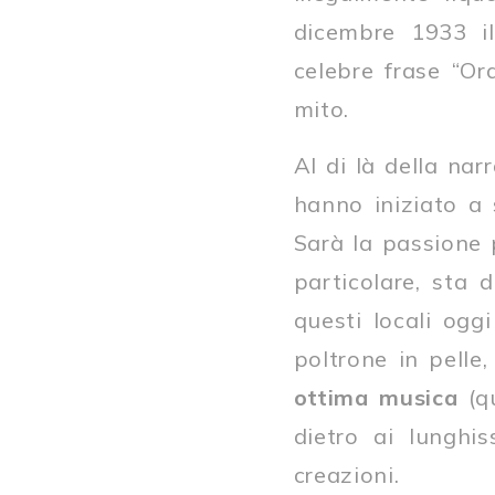
dicembre 1933 i
celebre frase “Or
mito.
Al di là della nar
hanno iniziato a 
Sarà la passione 
particolare, sta 
questi locali oggi
poltrone in pelle
ottima
musica
(qu
dietro ai lunghi
creazioni.