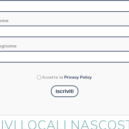
ome
ognome
Territorio
Accetto la
Privacy Policy
ASY BAR: I PIÙ
IVI LOCALI NASCOS