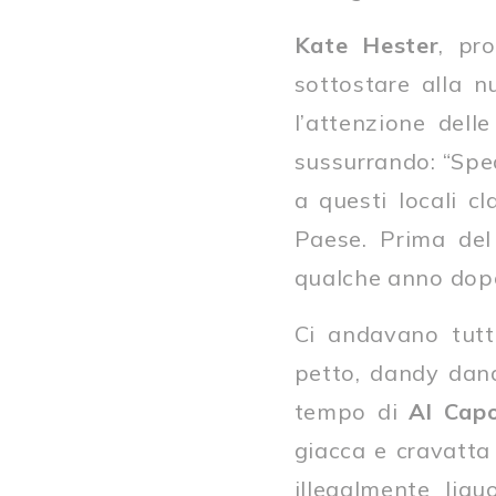
Kate Hester
, pr
sottostare alla n
l’attenzione delle
sussurrando: “Spea
a questi locali cl
Paese. Prima del
qualche anno dop
Ci andavano tutt
petto, dandy danar
tempo di
Al Capo
giacca e cravatta
illegalmente liq