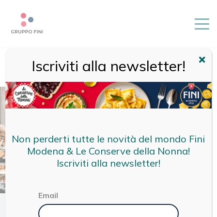
Iscriviti alla newsletter!
HOME
/
MAGAZINE
/
TERRITORIO
/
COLAZIONE A MODENA:
11 INDIRIZZI CONSIGLIATI
Non perderti tutte le novità del mondo Fini
Modena & Le Conserve della Nonna!
Iscriviti alla newsletter!
Email