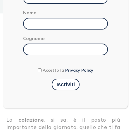
3
minuti
Stefania Fregni
Territorio
Nome
COLAZIONE A MODENA:
Cognome
11 INDIRIZZI
CONSIGLIATI
Accetto la
Privacy Policy
La
colazione
, si sa, è il pasto più
importante della giornata, quello che ti fa