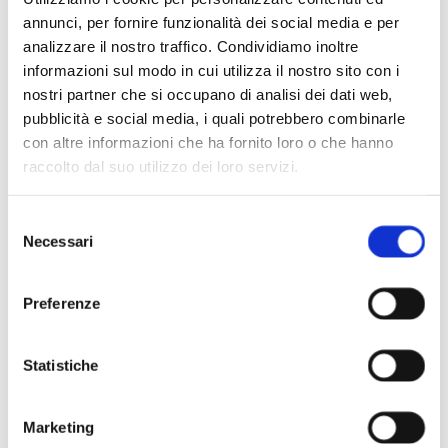
annunci, per fornire funzionalità dei social media e per
analizzare il nostro traffico. Condividiamo inoltre
FUORI DAL CENTRO
informazioni sul modo in cui utilizza il nostro sito con i
nostri partner che si occupano di analisi dei dati web,
CITTÀ
pubblicità e social media, i quali potrebbero combinarle
con altre informazioni che ha fornito loro o che hanno
Non solo centro storico per le vostre
raccolto dal suo utilizzo dei loro servizi.
colazioni! Anche fuori dalla zona più
centrale della città è possibile trovare
Selezione
molti luoghi
“cult”.
Necessari
del
consenso
8
Uno dei più noti è
Dondi
, in
via
Vignolese
, un forno-pasticceria di lunga
Preferenze
tradizione molto famoso e sempre
frequentatissimo. Il locale è piccolino ma
Statistiche
estremamente accogliente con qualche
tavolino sia all’interno sia all’esterno,
sulla strada. Conosciuto per i suoi cannoli
Marketing