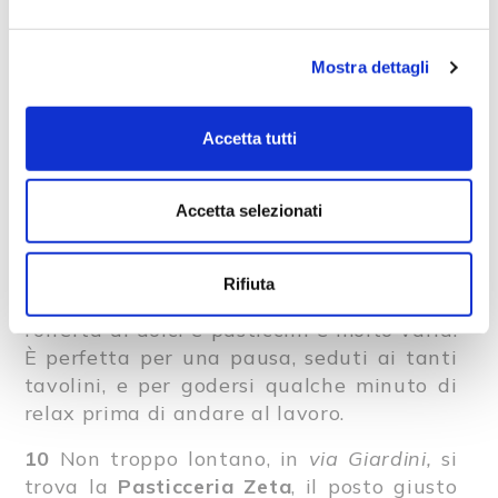
alla crema (i migliori in città), anche tutto
il resto, sempre di produzione propria, è
ottimo. Da provare, anche qui, la tipica
Mostra dettagli
colazione “alla modenese” a base di
gnocco fritto.
Accetta tutti
9
Non lontano dal
Parco Amendola
, uno
dei maggiori parchi cittadini, in
via
Accetta selezionati
Allegri
, all’interno del complesso
commerciale accanto al supermercato, c’è
Giulia
una pasticceria molto nota in città:
Rifiuta
le colazioni sono un appuntamento fisso,
l’offerta di dolci e pasticcini è molto varia.
È perfetta per una pausa, seduti ai tanti
tavolini, e per godersi qualche minuto di
relax prima di andare al lavoro.
10
Non troppo lontano, in
via Giardini,
si
trova la
Pasticceria Zeta
, il posto giusto