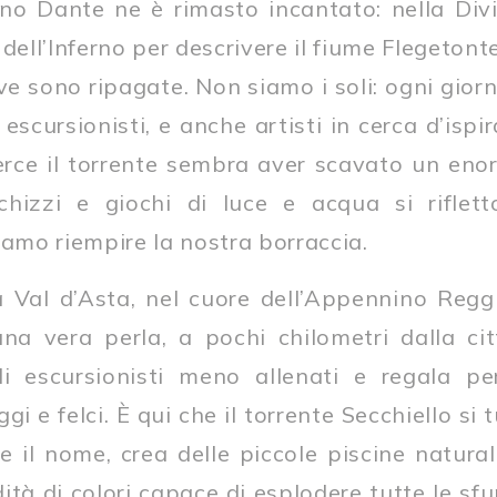
ino Dante ne è rimasto incantato: nella Di
dell’Inferno per descrivere il fiume Flegetonte
ve sono ripagate. Non siamo i soli: ogni gior
, escursionisti, e anche artisti in cerca d’isp
uerce il torrente sembra aver scavato un eno
schizzi e giochi di luce e acqua si riflett
iamo riempire la nostra borraccia.
 Val d’Asta, nel cuore dell’Appennino Regg
na vera perla, a pochi chilometri dalla cit
i escursionisti meno allenati e regala per
gi e felci. È qui che il torrente Secchiello si 
e il nome, crea delle piccole piscine natura
tà di colori capace di esplodere tutte le sfum