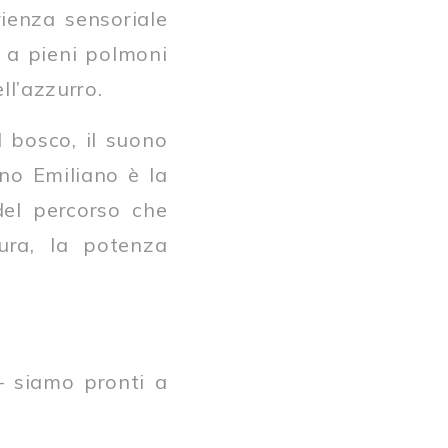
ienza sensoriale
o a pieni polmoni
ll’azzurro.
l bosco, il suono
ino Emiliano è la
del percorso che
tura, la potenza
– siamo pronti a