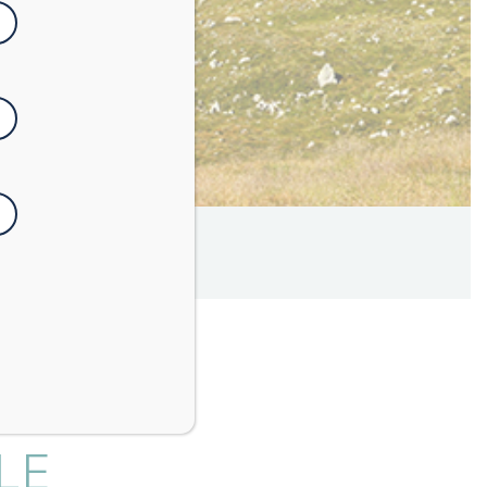
4
minuti
LE