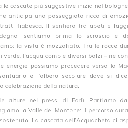
 le cascate più suggestive inizia nel bolognes
e anticipa una passeggiata ricca di emozio
tratti fiabesca. Il sentiero tra abeti e fagg
dagna, sentiamo prima lo scroscio e d
iamo: la vista è mozzafiato. Tra le rocce d
 di verde, l’acqua compie diversi balzi – ne c
 le energie possiamo procedere verso la Ma
santuario e l’albero secolare dove si dic
 celebrazione della natura.
le alture nei pressi di Forlì. Partiamo 
ngiamo la Valle del Montone: il percorso dura
ostenuto. La cascata dell’Acquacheta ci asp