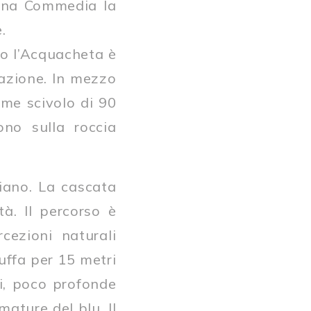
vina Commedia la
.
no l’Acquacheta è
irazione. In mezzo
rme scivolo di 90
ono sulla roccia
iano. La cascata
tà. Il percorso è
cezioni naturali
tuffa per 15 metri
li, poco profonde
ature del blu. Il