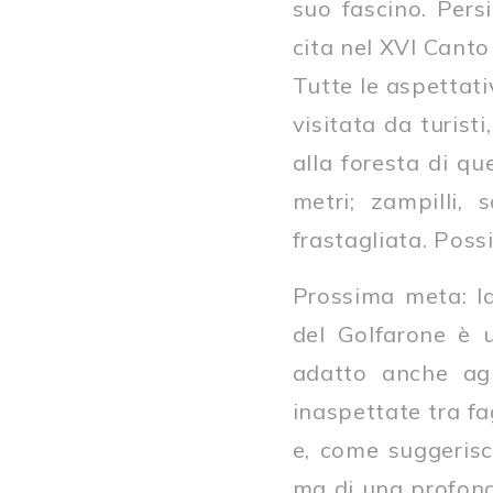
suo fascino. Pers
cita nel XVI Canto 
Tutte le aspettati
visitata da turisti
alla foresta di q
metri; zampilli, 
frastagliata. Poss
Prossima meta: la
del Golfarone è u
adatto anche agl
inaspettate tra fag
e, come suggerisc
ma di una profondi