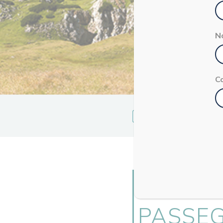
N
C
La Redazione
ZAINO 
PASSEG