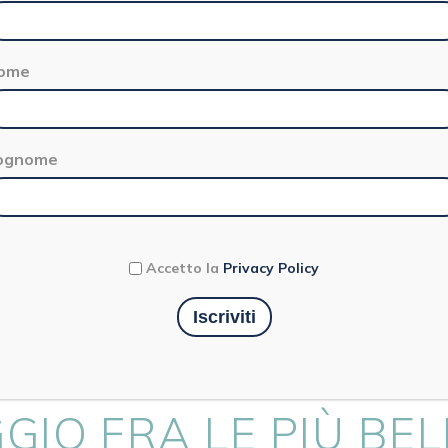
ome
ognome
Curiosità
Accetto la
Privacy Policy
IN SPALLA, A
GIO FRA LE PIÙ BEL