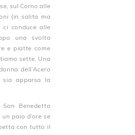
e, sul Corno alle
ni (in salita ma
i ci conduce alle
opo una svolta
ure e piatte come
ontiamo sette. Una
donna dell’Acero
e sia apparsa la
da San Benedetto
 un paio d’ore se
etta con tutto il