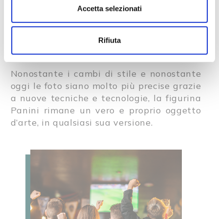
’80, inoltre, le figurine Panini sono esse
Accetta selezionati
stesse imperfette: non uniformi dal punto
di vista stilistico, con diverse tipologie di
posa dei giocatori e con diversi sfondi, ma
Rifiuta
era il loro fascino.
Nonostante i cambi di stile e nonostante
oggi le foto siano molto più precise grazie
a nuove tecniche e tecnologie, la figurina
Panini rimane un vero e proprio oggetto
d’arte, in qualsiasi sua versione.