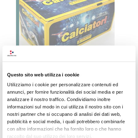
Questo sito web utilizza i cookie
Il bello delle imperfezioni
Utilizziamo i cookie per personalizzare contenuti ed
annunci, per fornire funzionalità dei social media e per
analizzare il nostro traffico. Condividiamo inoltre
Dal suo primo successo, ogni anno, la
informazioni sul modo in cui utilizza il nostro sito con i
nostri partner che si occupano di analisi dei dati web,
nuova edizione dell’album
Calciatori
pubblicità e social media, i quali potrebbero combinarle
Panini
è attesa con eccitazione, chissà
con altre informazioni che ha fornito loro o che hanno
quali novità raccoglierà questo oggetto
raccolto dal suo utilizzo dei loro servizi.