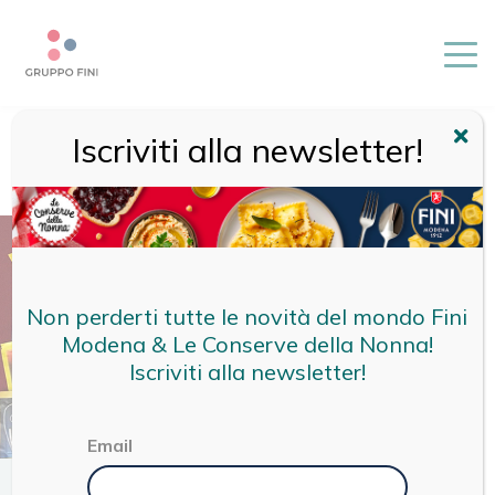
Iscriviti alla newsletter!
HOME
/
MAGAZINE
/
NON CATEGORIZZATO
/
TUTTI I NOSTRI
“CELO, MANCA”: PANINI, UN RACCONTO DI FIGURINE E
FUMETTI
Non perderti tutte le novità del mondo Fini
Modena & Le Conserve della Nonna!
Iscriviti alla newsletter!
Email