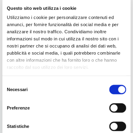
Questo sito web utilizza i cookie
5 INSALATE CREATIVE CON
IDE
Utilizziamo i cookie per personalizzare contenuti ed
LEGUMI: IDEE ORIGINALI,
RIC
annunci, per fornire funzionalità dei social media e per
NUTRIENTI E FACILI DA
PER
analizzare il nostro traffico. Condividiamo inoltre
PREPARARE
informazioni sul modo in cui utilizza il nostro sito con i
nostri partner che si occupano di analisi dei dati web,
pubblicità e social media, i quali potrebbero combinarle
con altre informazioni che ha fornito loro o che hanno
raccolto dal suo utilizzo dei loro servizi.
I
LEGGI
Selezione
Necessari
del
consenso
Preferenze
Statistiche