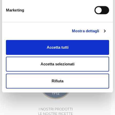
Marketing
Mostra dettagli
LA NOSTRA FILOSOFIA
Accetta tutti
INGREDIENTI DI QUALITÀ
CONTATTI
Accetta selezionati
Rifiuta
I NOSTRI PRODOTTI
LE NOSTRE RICETTE