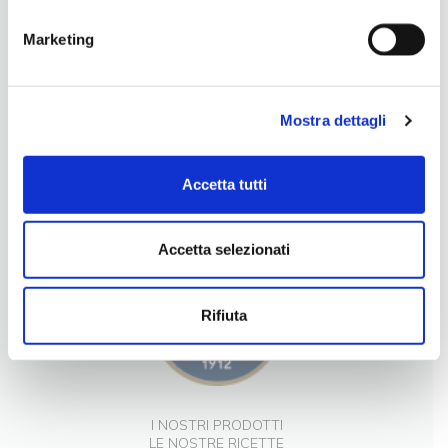
Marketing
Mostra dettagli
LA NOSTRA FILOSOFIA
Accetta tutti
INGREDIENTI DI QUALITÀ
CONTATTI
Accetta selezionati
Rifiuta
I NOSTRI PRODOTTI
LE NOSTRE RICETTE