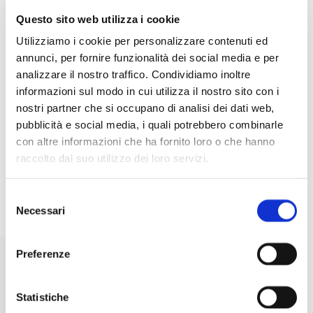
Questo sito web utilizza i cookie
5 INSALATE CREATIVE CON
IDE
Utilizziamo i cookie per personalizzare contenuti ed
LEGUMI: IDEE ORIGINALI,
RIC
annunci, per fornire funzionalità dei social media e per
NUTRIENTI E FACILI DA
PER
analizzare il nostro traffico. Condividiamo inoltre
PREPARARE
informazioni sul modo in cui utilizza il nostro sito con i
nostri partner che si occupano di analisi dei dati web,
pubblicità e social media, i quali potrebbero combinarle
con altre informazioni che ha fornito loro o che hanno
raccolto dal suo utilizzo dei loro servizi.
I
LEGGI
Selezione
Necessari
del
consenso
Preferenze
Statistiche