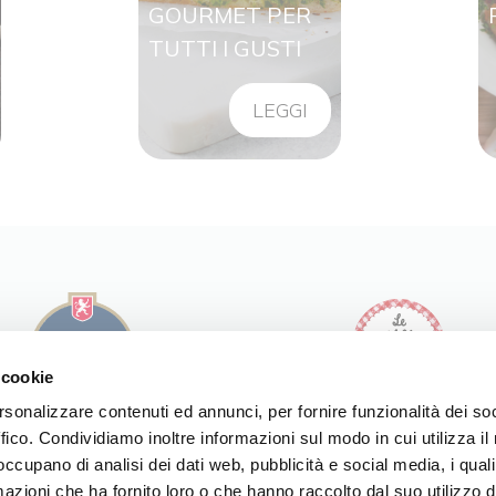
GOURMET PER
TUTTI I GUSTI
LEGGI
 cookie
rsonalizzare contenuti ed annunci, per fornire funzionalità dei so
ffico. Condividiamo inoltre informazioni sul modo in cui utilizza il 
I NOSTRI PRODOTTI
I NOSTRI PRODOTTI
 occupano di analisi dei dati web, pubblicità e social media, i qual
LE NOSTRE RICETTE
LE NOSTRE RICETTE
LA NOSTRA STORIA
azioni che ha fornito loro o che hanno raccolto dal suo utilizzo d
LA NOSTRA STORIA