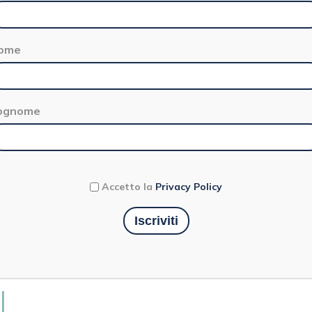
ome
ognome
Accetto la
Privacy Policy
I RICOTTA E
I