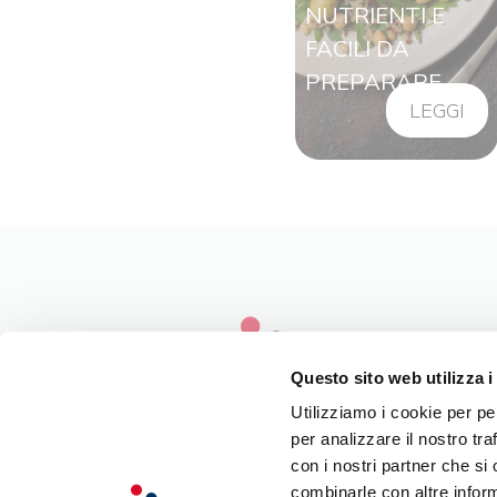
NUTRIENTI E
FACILI DA
PREPARARE
LEGGI
Questo sito web utilizza i
Utilizziamo i cookie per pe
per analizzare il nostro tra
LA NOSTRA FILOSOFIA
con i nostri partner che si
INGREDIENTI DI QUALITÀ
combinarle con altre inform