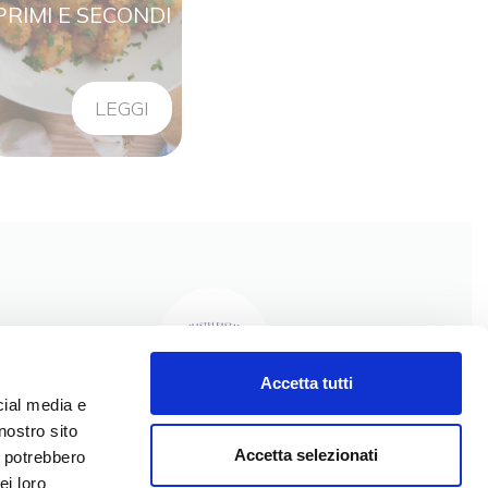
PRIMI E SECONDI
LEGGI
Accetta tutti
cial media e
nostro sito
I NOSTRI PRODOTTI
Accetta selezionati
i potrebbero
I NOSTRI VALORI
ei loro
LA NOSTRA STORIA