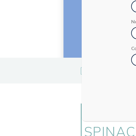
N
C
RAVIOL
SPINAC