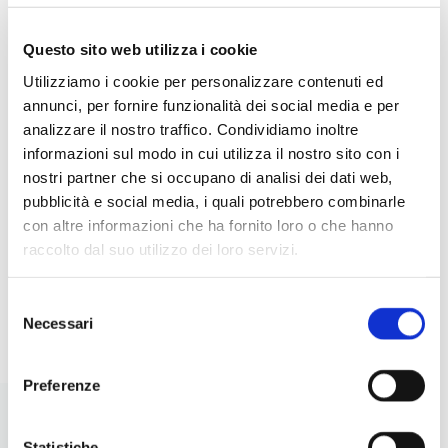
Questo sito web utilizza i cookie
Utilizziamo i cookie per personalizzare contenuti ed
5 INSALATE CREATIVE CON
IDE
annunci, per fornire funzionalità dei social media e per
LEGUMI: IDEE ORIGINALI,
RIC
analizzare il nostro traffico. Condividiamo inoltre
NUTRIENTI E FACILI DA
PER
informazioni sul modo in cui utilizza il nostro sito con i
PREPARARE
nostri partner che si occupano di analisi dei dati web,
pubblicità e social media, i quali potrebbero combinarle
con altre informazioni che ha fornito loro o che hanno
raccolto dal suo utilizzo dei loro servizi.
I
LEGGI
Selezione
Necessari
del
consenso
Preferenze
Statistiche