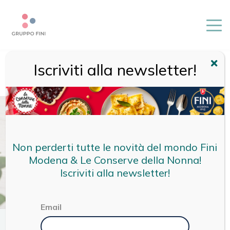
Iscriviti alla newsletter!
HOME
/
RICETTE
/
RICETTE CDN
/
FAGOTTINI DI SFOGLIA
CON BRIE E RAGÙ SPECK E FUNGHI
Non perderti tutte le novità del mondo Fini
Modena & Le Conserve della Nonna!
Iscriviti alla newsletter!
Email