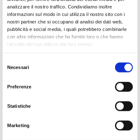
Amalgamate bene fino a ottenere un
analizzare il nostro traffico. Condividiamo inoltre
composto uniforme.
informazioni sul modo in cui utilizza il nostro sito con i
Formate i fagottini
nostri partner che si occupano di analisi dei dati web,
pubblicità e social media, i quali potrebbero combinarle
S
rotolate la pasta sfoglia e dividetela
con altre informazioni che ha fornito loro o che hanno
in 6-8 quadrati, a seconda della
raccolto dal suo utilizzo dei loro servizi.
grandezza desiderata.
Distribuite al centro di ciascun
Selezione
quadrato
un cucchiaio di ripieno
, poi
Necessari
del
richiudete
portando gli angoli verso il
consenso
centro per formare i fagottini.
Preferenze
Cuocete in forno
D
isponete i fagottini su una teglia
Statistiche
rivestita con carta da forno.
Spennellate la superficie con l’uovo
Marketing
rimasto
e
cuocete in forno
preriscaldato a 180°C per circa 15-20