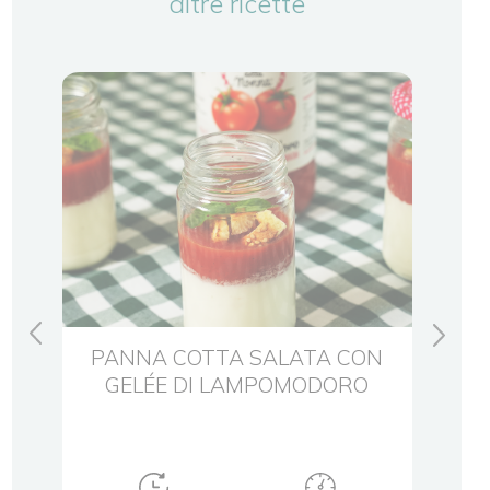
altre ricette
PANNA COTTA SALATA CON
E &
GELÉE DI LAMPOMODORO
CO