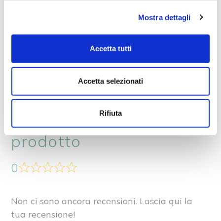
minuti, finché saranno ben dorati e
Mostra dettagli
gonfi.
Servite
Accetta tutti
Sfornate,
lasciate intiepidire
leggermente e portate in tavola
i
Accetta selezionati
vostri fagottini fragranti e profumati.
Rifiuta
Recensioni su questo
prodotto
0
Non ci sono ancora recensioni. Lascia qui la
tua recensione!