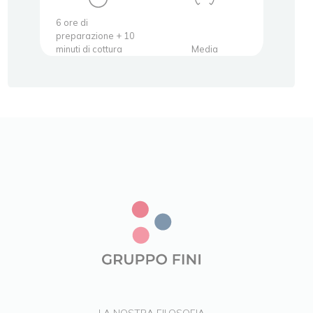
6 ore di
15 min
preparazione + 10
prepa
minuti di cottura
Media
minuti