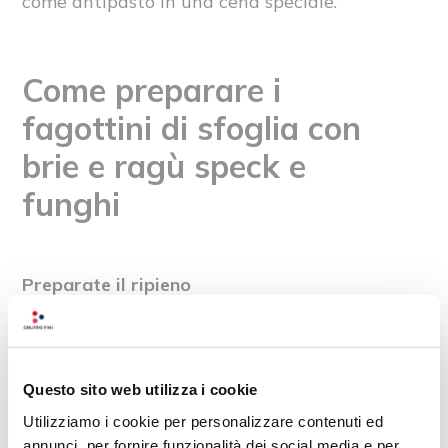
come antipasto in una cena speciale.
Come preparare i
fagottini di sfoglia con
brie e ragù speck e
funghi
Preparate il ripieno
In una ciotola mescolate il
Ragù
speck e funghi Le Conserve della
Nonna
con il brie tagliato a cubetti
.
Questo sito web utilizza i cookie
Unite metà dell’uovo sbattuto, il
Utilizziamo i cookie per personalizzare contenuti ed
parmigiano, un pizzico di sale e pepe.
annunci, per fornire funzionalità dei social media e per