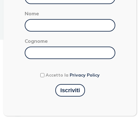
10 minuti di
Nome
Facile
Antipasto
preparazione
4 persone
+ 20 minuti di
cottura
Cognome
FAGOTTINI DI SFOGLIA
CON BRIE E RAGÙ SPECK
Accetto la
Privacy Policy
E FUNGHI