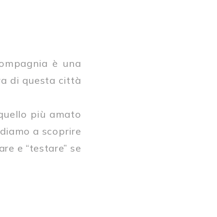
compagnia è una
a di questa città
 quello più amato
ndiamo a scoprire
re e “testare” se