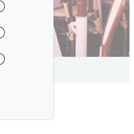
3
minuti
’