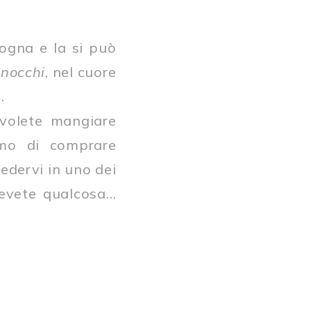
ogna e la si può
anocchi
, nel cuore
.
 volete mangiare
amo di comprare
edervi in uno dei
bevete qualcosa…