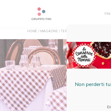
FINI
HOME
/
MAGAZINE
/
TERRITORIO
/
LE 5 OSTERIE S
Non perderti tu
E