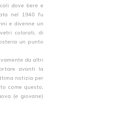
ocali dove bere e
nata nel 1940 fu
nni e divenne un
etri colorati, di
 osteria un punto
ivamente da altri
ortare avanti la
ttima notizia per
osto come questo,
uova (e giovane)