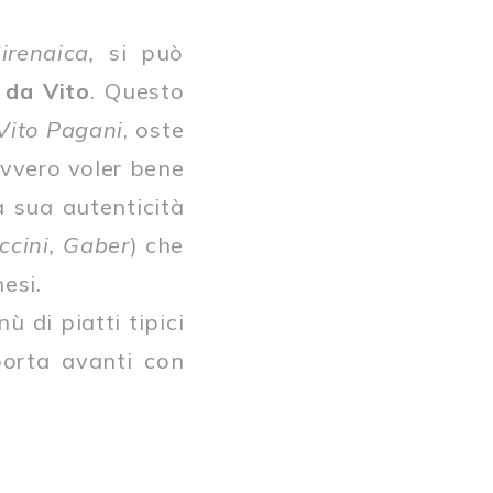
irenaica,
si può
 da Vito
. Questo
Vito Pagani
, oste
avvero voler bene
a sua autenticità
ccini, Gaber
) che
esi.
ù di piatti tipici
porta avanti con