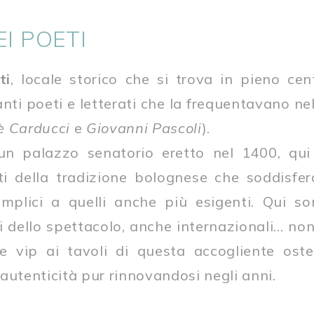
I POETI
ti
, locale storico che si trova in pieno cent
nti poeti e letterati che la frequentavano nel
è Carducci
e
Giovanni Pascoli
).
 un palazzo senatorio eretto nel 1400, qui
tti della tradizione bolognese che soddisfer
emplici a quelli anche più esigenti. Qui so
dello spettacolo, anche internazionali… non è 
e vip ai tavoli di questa accogliente oste
autenticità pur rinnovandosi negli anni.