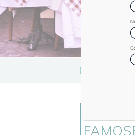
N
C
Valeria
Moschet
LE 5 OS
FAMOS