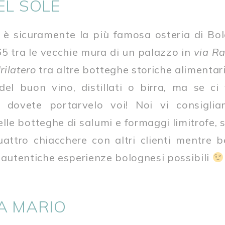
EL SOLE
è sicuramente la più famosa osteria di Bol
65 tra le vecchie mura di un palazzo in
via R
ilatero
tra altre botteghe storiche alimentari
el buon vino, distillati o birra, ma se ci
e dovete portarvelo voi! Noi vi consigli
lle botteghe di salumi e formaggi limitrofe, s
uattro chiacchere con altri clienti mentre 
 autentiche esperienze bolognesi possibili
A MARIO