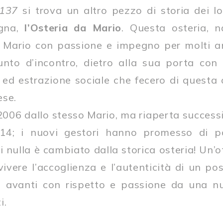
 137
si trova un altro pezzo di storia dei l
ogna,
l’Osteria da Mario
. Questa osteria, 
r Mario con passione e impegno per molti a
nto d’incontro, dietro alla sua porta con v
à ed estrazione sociale che fecero di questa
ese.
2006 dallo stesso Mario, ma riaperta success
2014; i nuovi gestori hanno promesso di p
i nulla è cambiato dalla storica osteria! Un’o
vivere l’accoglienza e l’autenticità di un p
a avanti con rispetto e passione da una n
i.