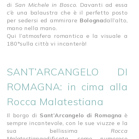
di
San Michele in Bosco
. Davanti ad essa
c’è una balaustra che è il perfetto posto
per sedersi ed ammirare
Bologna
dall’alto,
mano nella mano.
Qui l’atmosfera romantica e la visuale a
180°sulla città vi incanterà!
SANT’ARCANGELO DI
ROMAGNA: in cima alla
Rocca Malatestiana
Il borgo di
Sant’Arcangelo di Romagna
è
sempre incantevole, con le sue viuzze e la
sua bellissima
Rocca
Malatestiana
edificata, come numerose