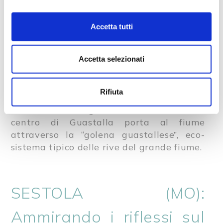
(RE): al tramonto sul Po
Il Lido di
Guastalla
che si affaccia sulle
Accetta tutti
rive del fiume
Po
, può regalare,
soprattutto all’ora del tramonto, caldi
colori e uno scenario molto suggestivo.
Accetta selezionati
Se amate stare il più possibile a contatto
con la natura potete arrivare qui anche
Rifiuta
con una romantica camminata o
biciclettata, lungo il sentiero che dal
centro di Guastalla porta al fiume
attraverso la “golena guastallese”, eco-
sistema tipico delle rive del grande fiume.
SESTOLA (MO):
Ammirando i riflessi sul