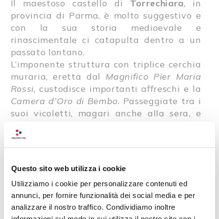
Il maestoso castello di
Torrechiara
, in
provincia di Parma, è molto suggestivo e
con la sua storia medioevale e
rinascimentale ci catapulta dentro a un
passato lontano.
L’imponente struttura con triplice cerchia
muraria, eretta dal
Magnifico Pier Maria
Rossi
, custodisce importanti affreschi e la
Camera d’Oro di Bembo
. Passeggiate tra i
suoi vicoletti, magari anche alla sera, e
verrete avvolti da un romanticismo da
favola!
Questo sito web utilizza i cookie
VIGOLENO (PC):
Utilizziamo i cookie per personalizzare contenuti ed
annunci, per fornire funzionalità dei social media e per
Vigoleno
si trova nel comune di
Vernasca
,
analizzare il nostro traffico. Condividiamo inoltre
in provincia di Piacenza. In questa
informazioni sul modo in cui utilizza il nostro sito con i