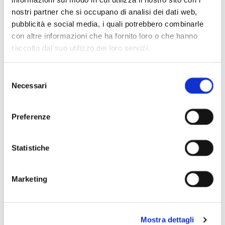
località sorge proprio l’omonimo
nostri partner che si occupano di analisi dei dati web,
medioevale castello che fa parte dei
pubblicità e social media, i quali potrebbero combinarle
borghi più belli d’Italia! Saliti tra le
con altre informazioni che ha fornito loro o che hanno
stradine del paesino ed arrivate nel vero
raccolto dal suo utilizzo dei loro servizi.
e proprio castello, dove troverete la vista
più romantica, quella sulla
Val Stirone
, che
Selezione
potrete ammirare lungo il camminamento
Necessari
del
di ronda.
consenso
In questo suggestivo scenario, sentendosi
Preferenze
come dei cortigiani, i baci al vostro
innamorato/a rimarranno dei ricordi unici!
Statistiche
Marketing
LIDO DI GUASTALLA
Mostra dettagli