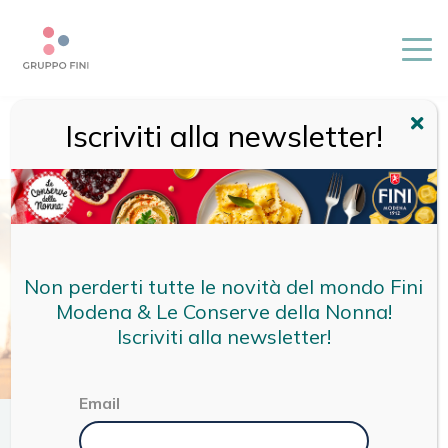
Iscriviti alla newsletter!
HOME
/
MAGAZINE
/
TERRITORIO
/
I LUOGHI DOVE BACIARSI
CON VISTA ROMANTICA IN EMILIA ROMAGNA
Non perderti tutte le novità del mondo Fini
Modena & Le Conserve della Nonna!
Iscriviti alla newsletter!
Email