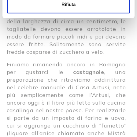
Rifiuta
poi cospargerla di zucchero e succo di
limone o di arancia. Una volta tagliate
della larghezza di circa un centimetro, le
tagliatelle devono essere arrotolate in
modo da formare piccoli nidi e poi devono
essere fritte. Solitamente sono servite
fredde cosparse di zucchero a velo.
Finiamo rimanendo ancora in Romagna
per gustarci le
castagnole
, una
preparazione che ritroviamo addirittura
nel celebre manuale di Casa Artusi, noto
più semplicemente come l’Artusi, che
ancora oggi è il libro più letto sulla cucina
casalinga nel nostro paese. Per realizzarle
si parte da un impasto di farina e uova,
cui si aggiunge un cucchiaio di “fumetto”
(liquore all’anice chiamato anche Mistrà