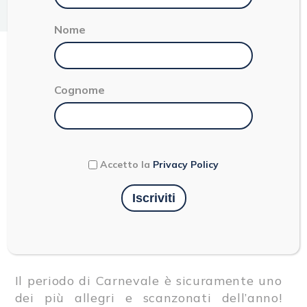
3
minuti
Stefania Fregni
Territorio
Nome
I DOLCI TIPICI DI
Cognome
CARNEVALE IN EMILIA-
ROMAGNA
Accetto la
Privacy Policy
Il periodo di Carnevale è sicuramente uno
dei più allegri e scanzonati dell’anno!