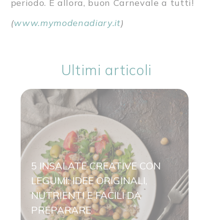
periodo. E allora, buon Carnevale a tutti!
(
www.mymodenadiary.it
)
Ultimi articoli
5 INSALATE CREATIVE CON
IDE
LEGUMI: IDEE ORIGINALI,
RIC
NUTRIENTI E FACILI DA
PER
PREPARARE