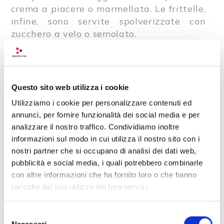
crema a piacere o marmellata. Le frittelle,
infine, sono servite spolverizzate con
zucchero a velo o semolato.
Verso Piacenza, ritroviamo i
turtlitt o
ravioline fritte
, che sono tortelli dolci con
ripieno di mostarda. Realizzati partendo
Questo sito web utilizza i cookie
da un impasto comune di farina, uova,
burro e zucchero, con l’aggiunta di altri
Utilizziamo i cookie per personalizzare contenuti ed
annunci, per fornire funzionalità dei social media e per
ingredienti come scorza di limone, vino
analizzare il nostro traffico. Condividiamo inoltre
bianco e un pizzico di sale, sono chiusi
informazioni sul modo in cui utilizza il nostro sito con i
seguendo la tipica forma di “raviolo” e
nostri partner che si occupano di analisi dei dati web,
imbottiti di un ripieno a base di mostarda,
pubblicità e social media, i quali potrebbero combinarle
amaretti, marmellata, castagne,
con altre informazioni che ha fornito loro o che hanno
cioccolato, caffè e liquore. Una volta fritti,
raccolto dal suo utilizzo dei loro servizi.
vengono serviti cosparsi di zucchero a
velo.
Selezione
Necessari