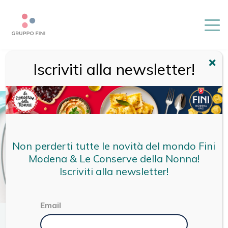
Iscriviti alla newsletter!
HOME
/
MAGAZINE
/
TERRITORIO
/
I DOLCI TIPICI DI
CARNEVALE IN EMILIA-ROMAGNA
Non perderti tutte le novità del mondo Fini
Modena & Le Conserve della Nonna!
Iscriviti alla newsletter!
Email