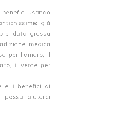
i benefici usando
ntichissime: già
mpre dato grossa
tradizione medica
so per l’amaro, il
lato, il verde per
 e i benefici di
e possa aiutarci