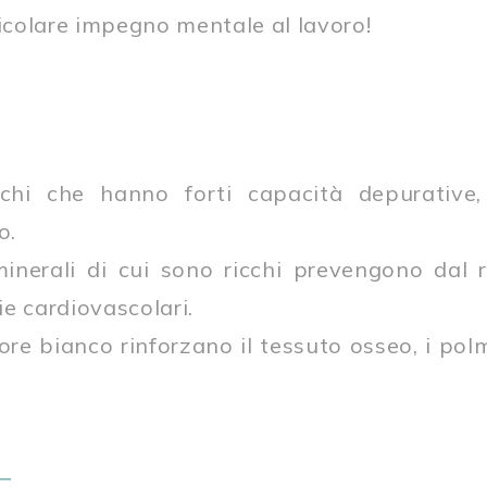
ticolare impegno mentale al lavoro!
nchi che hanno forti capacità depurative,
o.
minerali di cui sono ricchi prevengono dal r
e cardiovascolari.
colore bianco rinforzano il tessuto osseo, i po