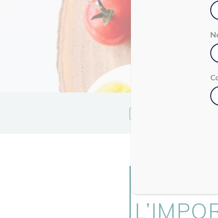
N
C
Valeria
Moschet
CROMOT
L’IMPO