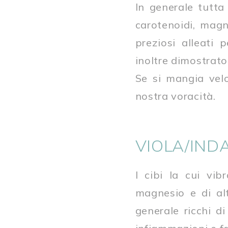
In generale tutta 
carotenoidi, magn
preziosi alleati 
inoltre dimostrato
Se si mangia velo
nostra voracità.
VIOLA/IND
I cibi la cui vib
magnesio e di alt
generale ricchi d