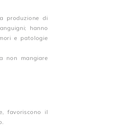
la produzione di
sanguigni; hanno
umori e patologie
 da non mangiare
, favoriscono il
o.