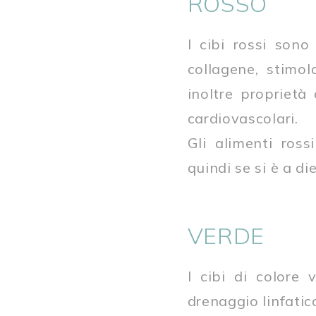
ROSSO
I cibi rossi sono
collagene, stimol
inoltre proprietà
cardiovascolari.
Gli alimenti ros
quindi se si è a die
VERDE
I cibi di colore 
drenaggio linfatic