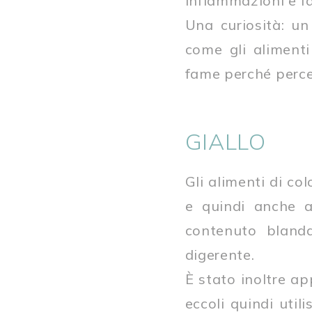
infiammazioni e fa
Una curiosità: u
come gli alimenti
fame perché percep
GIALLO
Gli alimenti di col
e quindi anche a
contenuto bland
digerente.
È stato inoltre ap
eccoli quindi util