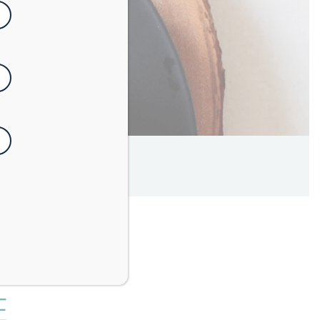
3
minuti
E