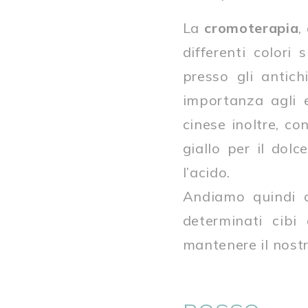
La
cromoterapia
,
differenti colori
presso gli antic
importanza agli e
cinese inoltre, con
giallo per il dolc
l’acido.
Andiamo quindi a 
determinati cibi
mantenere il nost