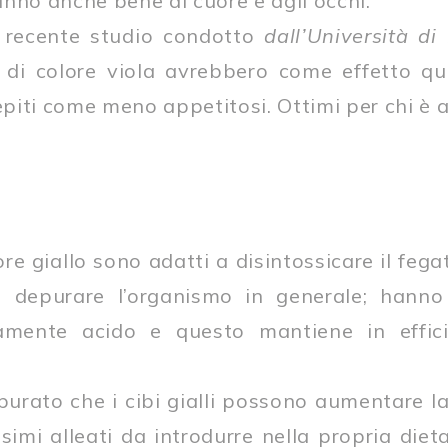
nno anche bene al cuore e agli occhi.
n recente studio condotto
dall’Università di
 di colore viola avrebbero come effetto que
iti come meno appetitosi. Ottimi per chi è a
ore giallo sono adatti a disintossicare il fegat
 depurare l’organismo in generale; hanno 
amente acido e questo mantiene in effici
purato che i cibi gialli possono aumentare l
issimi alleati da introdurre nella propria die