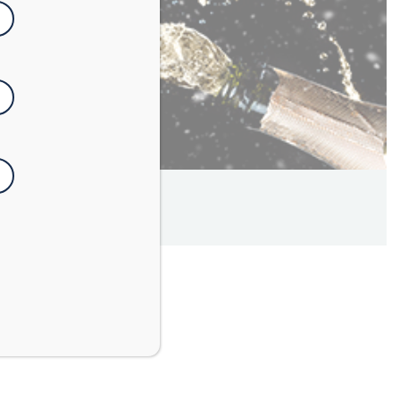
5
minuti