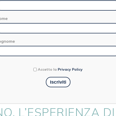
ome
ognome
Cucina
Accetto la
Privacy Policy
AMPAGNE È ANCHE
NO. L’ESPERIENZA DI