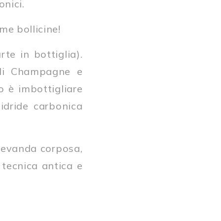
nici.
me bollicine!
te in bottiglia).
 di Champagne e
o è imbottigliare
nidride carbonica
 bevanda corposa,
a tecnica antica e