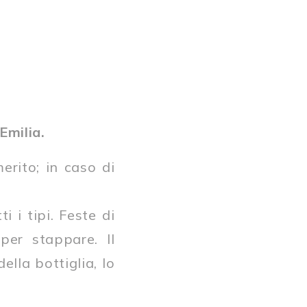
Emilia.
erito; in caso di
i i tipi. Feste di
er stappare. Il
ella bottiglia, lo