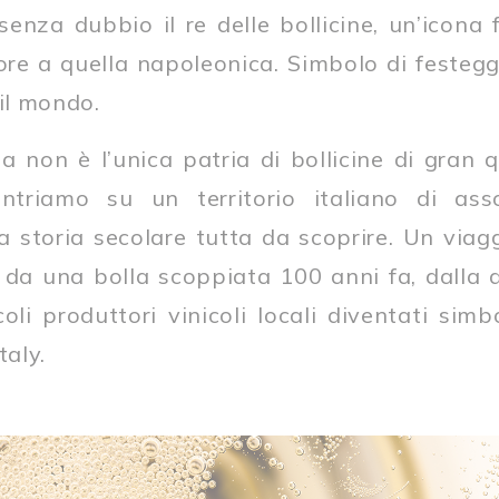
nza dubbio il re delle bollicine, un’icona 
iore a quella napoleonica. Simbolo di festeg
 il mondo.
a non è l’unica patria di bollicine di gran q
entriamo su un territorio italiano di ass
 storia secolare tutta da scoprire. Un viagg
 da una bolla scoppiata 100 anni fa, dalla 
ccoli produttori vinicoli locali diventati simb
taly.