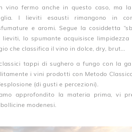
n vino fermo anche in questo caso, ma la
iglia. I lieviti esausti rimangono in co
sfumature e aromi. Segue la cosiddetta “sb
 lieviti, lo spumante acquisisce limpidezza
o che classifica il vino in dolce, dry, brut…
classici tappi di sughero a fungo con la ga
litamente i vini prodotti con Metodo Classico
’esplosione (di gusti e percezioni).
mo approfondito la materia prima, vi pre
 bollicine modenesi.