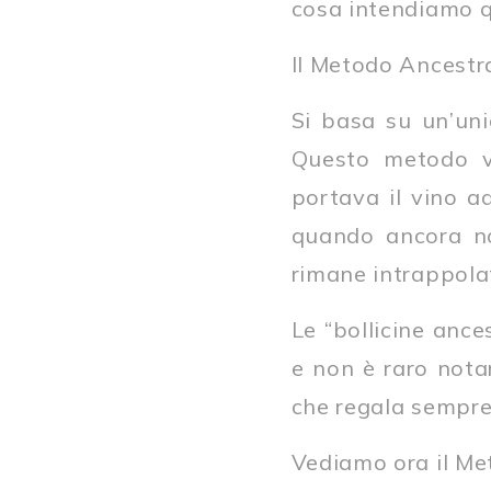
cosa intendiamo q
Il Metodo Ancestral
Si basa su un’uni
Questo metodo v
portava il vino a
quando ancora non
rimane intrappolata
Le “bollicine anc
e non è raro notare
che regala sempre 
Vediamo ora il Met