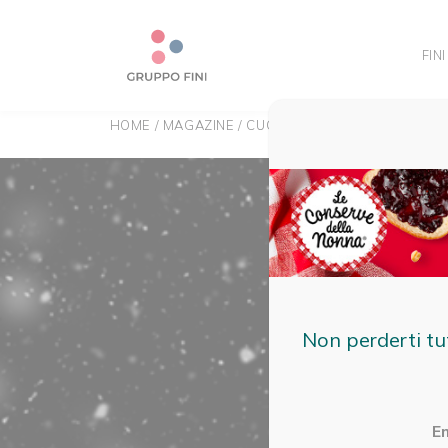
FINI
HOME
/
MAGAZINE
/
CUCINA
/
LO CHAMPAGNE È AN
Non perderti tu
E