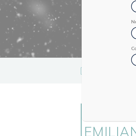
N
C
La Redazione
LO CH
EMILIA