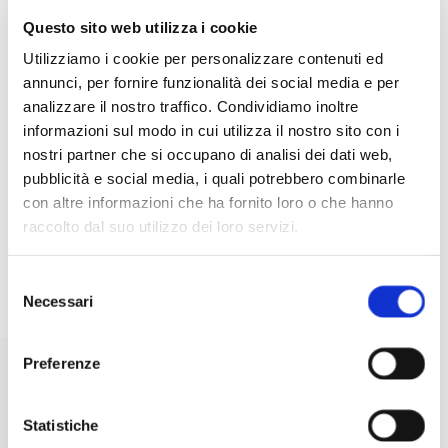
Questo sito web utilizza i cookie
5 INSALATE CREATIVE CON
IDE
Utilizziamo i cookie per personalizzare contenuti ed
LEGUMI: IDEE ORIGINALI,
RIC
annunci, per fornire funzionalità dei social media e per
NUTRIENTI E FACILI DA
PER
analizzare il nostro traffico. Condividiamo inoltre
PREPARARE
informazioni sul modo in cui utilizza il nostro sito con i
nostri partner che si occupano di analisi dei dati web,
pubblicità e social media, i quali potrebbero combinarle
con altre informazioni che ha fornito loro o che hanno
raccolto dal suo utilizzo dei loro servizi.
I
LEGGI
Selezione
Necessari
del
consenso
Preferenze
Statistiche