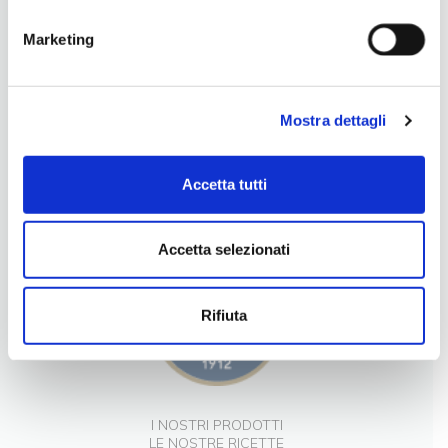
Marketing
Mostra dettagli
LA NOSTRA FILOSOFIA
Accetta tutti
INGREDIENTI DI QUALITÀ
CONTATTI
Accetta selezionati
Rifiuta
I NOSTRI PRODOTTI
LE NOSTRE RICETTE