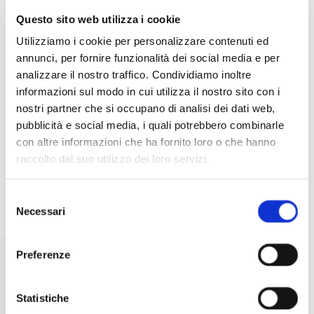
Questo sito web utilizza i cookie
5 INSALATE CREATIVE CON
IDE
Utilizziamo i cookie per personalizzare contenuti ed
LEGUMI: IDEE ORIGINALI,
RIC
annunci, per fornire funzionalità dei social media e per
NUTRIENTI E FACILI DA
PER
analizzare il nostro traffico. Condividiamo inoltre
PREPARARE
informazioni sul modo in cui utilizza il nostro sito con i
nostri partner che si occupano di analisi dei dati web,
pubblicità e social media, i quali potrebbero combinarle
con altre informazioni che ha fornito loro o che hanno
raccolto dal suo utilizzo dei loro servizi.
I
LEGGI
Selezione
Necessari
del
consenso
Preferenze
Statistiche