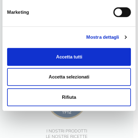
Marketing
Mostra dettagli
LA NOSTRA FILOSOFIA
Accetta tutti
INGREDIENTI DI QUALITÀ
CONTATTI
Accetta selezionati
Rifiuta
I NOSTRI PRODOTTI
LE NOSTRE RICETTE