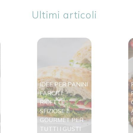
Ultimi articoli
IDEE PER PANINI
FARCITI:
RICETTE
SFIZIOSE E
GOURMET PER
TUTTI I GUSTI