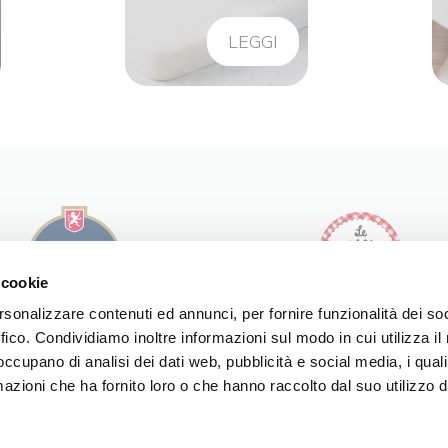
LEGGI
 cookie
rsonalizzare contenuti ed annunci, per fornire funzionalità dei so
ffico. Condividiamo inoltre informazioni sul modo in cui utilizza il 
I NOSTRI PRODOTTI
I NOSTRI PRODOTTI
 occupano di analisi dei dati web, pubblicità e social media, i qual
LE NOSTRE RICETTE
LE NOSTRE RICETTE
LA NOSTRA STORIA
azioni che ha fornito loro o che hanno raccolto dal suo utilizzo d
LA NOSTRA STORIA
SPACCIO
NOI DI MODENA
SPACCIO