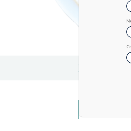
N
C
SALSA 