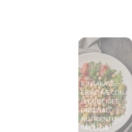
5 INSALATE
CREATIVE CON
LEGUMI: IDEE
ORIGINALI,
NUTRIENTI E
FACILI DA