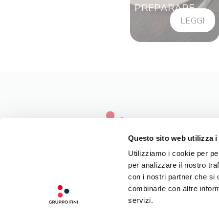
PREPARARE
LEGGI
Questo sito web utilizza i
Utilizziamo i cookie per pe
per analizzare il nostro tra
LA NOSTRA FILOSOFIA
con i nostri partner che si
INGREDIENTI DI QUALITÀ
combinarle con altre inform
CONTATTI
servizi.