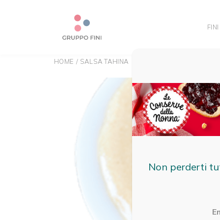
FINI
HOME
/
SALSA TAHINA
Non perderti tu
E