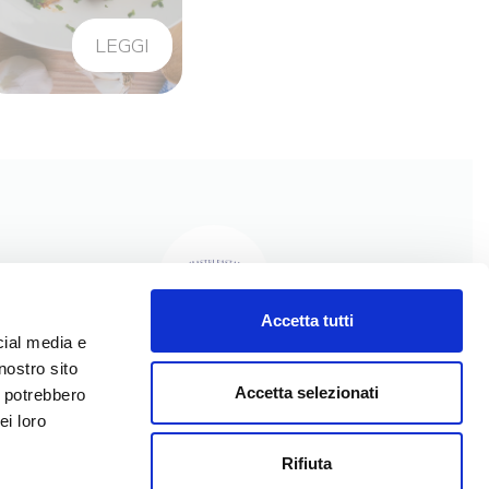
LEGGI
Accetta tutti
cial media e
nostro sito
I NOSTRI PRODOTTI
Accetta selezionati
i potrebbero
I NOSTRI VALORI
ei loro
LA NOSTRA STORIA
Rifiuta