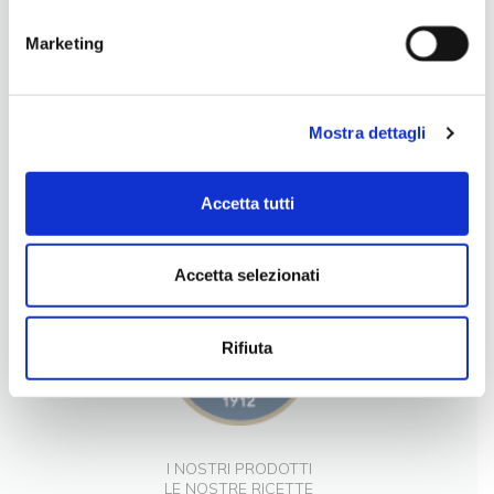
Marketing
Mostra dettagli
LA NOSTRA FILOSOFIA
Accetta tutti
INGREDIENTI DI QUALITÀ
CONTATTI
Accetta selezionati
Rifiuta
I NOSTRI PRODOTTI
LE NOSTRE RICETTE