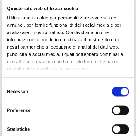
Questo sito web utilizza i cookie
5 INSALATE CREATIVE CON
IDE
Utilizziamo i cookie per personalizzare contenuti ed
LEGUMI: IDEE ORIGINALI,
RIC
annunci, per fornire funzionalità dei social media e per
NUTRIENTI E FACILI DA
PER
analizzare il nostro traffico. Condividiamo inoltre
PREPARARE
informazioni sul modo in cui utilizza il nostro sito con i
nostri partner che si occupano di analisi dei dati web,
pubblicità e social media, i quali potrebbero combinarle
con altre informazioni che ha fornito loro o che hanno
raccolto dal suo utilizzo dei loro servizi.
I
LEGGI
Selezione
Necessari
del
consenso
Preferenze
Statistiche