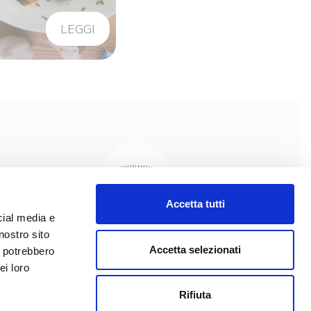
LEGGI
Accetta tutti
cial media e
nostro sito
I NOSTRI PRODOTTI
Accetta selezionati
i potrebbero
I NOSTRI VALORI
ei loro
LA NOSTRA STORIA
Rifiuta