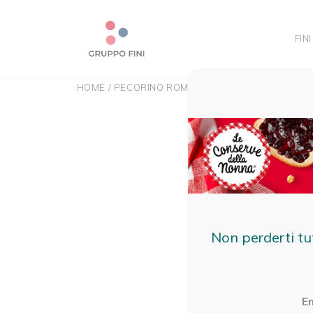
FINI
HOME
/
PECORINO ROMANO
Non perderti tu
E