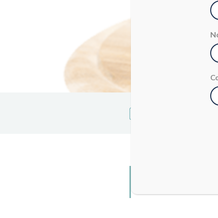
N
C
PECOR