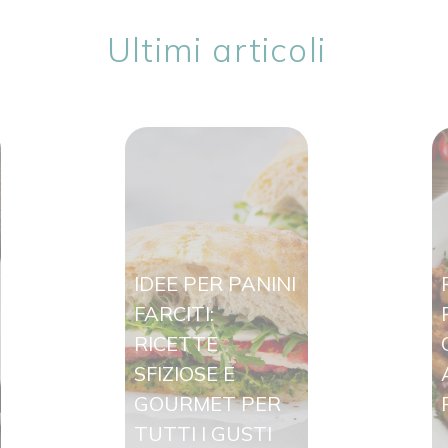
Ultimi articoli
IDEE PER PANINI
FARCITI:
RICETTE
SFIZIOSE E
GOURMET PER
TUTTI I GUSTI