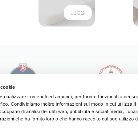
LEGGI
 cookie
rsonalizzare contenuti ed annunci, per fornire funzionalità dei so
ffico. Condividiamo inoltre informazioni sul modo in cui utilizza il 
I NOSTRI PRODOTTI
I NOSTRI PRODOTTI
 occupano di analisi dei dati web, pubblicità e social media, i qual
LE NOSTRE RICETTE
LE NOSTRE RICETTE
LA NOSTRA STORIA
azioni che ha fornito loro o che hanno raccolto dal suo utilizzo d
LA NOSTRA STORIA
SPACCIO
NOI DI MODENA
SPACCIO