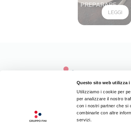
PREPARARE
LEGGI
Questo sito web utilizza i
Utilizziamo i cookie per pe
per analizzare il nostro tra
LA NOSTRA FILOSOFIA
con i nostri partner che si
INGREDIENTI DI QUALITÀ
combinarle con altre inform
CONTATTI
servizi.