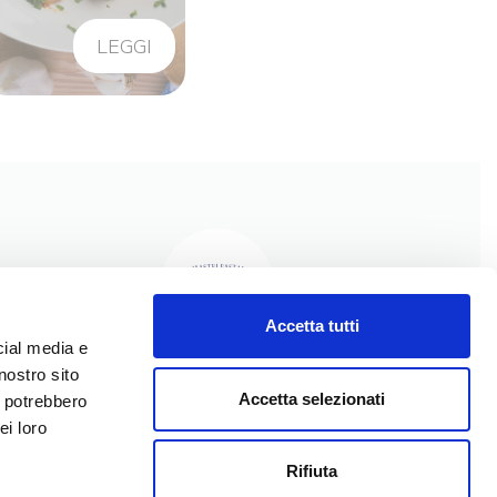
LEGGI
Accetta tutti
cial media e
nostro sito
I NOSTRI PRODOTTI
Accetta selezionati
i potrebbero
I NOSTRI VALORI
ei loro
LA NOSTRA STORIA
Rifiuta