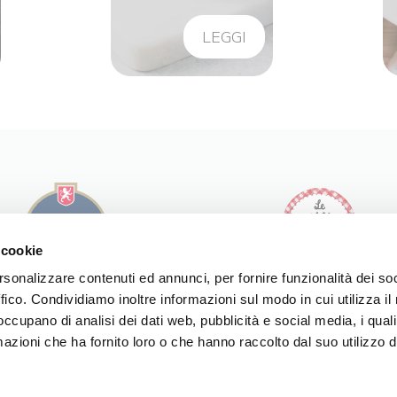
LEGGI
 cookie
rsonalizzare contenuti ed annunci, per fornire funzionalità dei so
ffico. Condividiamo inoltre informazioni sul modo in cui utilizza il 
I NOSTRI PRODOTTI
I NOSTRI PRODOTTI
 occupano di analisi dei dati web, pubblicità e social media, i qual
LE NOSTRE RICETTE
LE NOSTRE RICETTE
LA NOSTRA STORIA
azioni che ha fornito loro o che hanno raccolto dal suo utilizzo d
LA NOSTRA STORIA
SPACCIO
NOI DI MODENA
SPACCIO