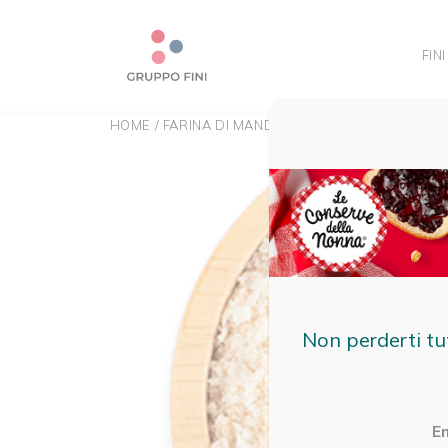
FINI
HOME
/
FARINA DI MANDORLE
Non perderti tu
E