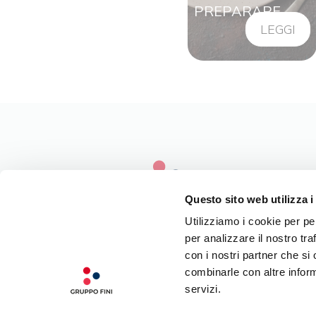
PREPARARE
LEGGI
Questo sito web utilizza i
Utilizziamo i cookie per pe
per analizzare il nostro tra
LA NOSTRA FILOSOFIA
con i nostri partner che si
INGREDIENTI DI QUALITÀ
combinarle con altre inform
CONTATTI
servizi.