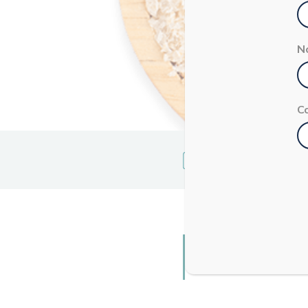
N
C
FARINA