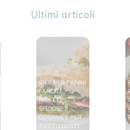
Ultimi articoli
IDEE PER PANINI
FARCITI:
RICETTE
SFIZIOSE E
GOURMET PER
TUTTI I GUSTI