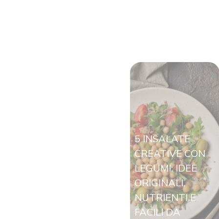
5 INSALATE
CREATIVE CON
LEGUMI: IDEE
ORIGINALI,
NUTRIENTI E
FACILI DA