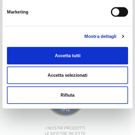
Marketing
Mostra dettagli
LA NOSTRA FILOSOFIA
Accetta tutti
INGREDIENTI DI QUALITÀ
CONTATTI
Accetta selezionati
Rifiuta
I NOSTRI PRODOTTI
LE NOSTRE RICETTE