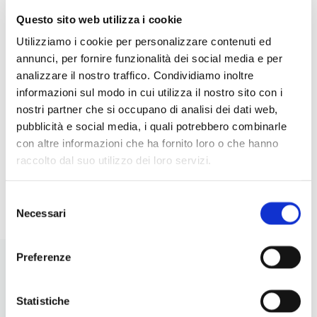
Questo sito web utilizza i cookie
5 INSALATE CREATIVE CON
IDE
Utilizziamo i cookie per personalizzare contenuti ed
LEGUMI: IDEE ORIGINALI,
RIC
annunci, per fornire funzionalità dei social media e per
NUTRIENTI E FACILI DA
PER
analizzare il nostro traffico. Condividiamo inoltre
PREPARARE
informazioni sul modo in cui utilizza il nostro sito con i
nostri partner che si occupano di analisi dei dati web,
pubblicità e social media, i quali potrebbero combinarle
con altre informazioni che ha fornito loro o che hanno
raccolto dal suo utilizzo dei loro servizi.
I
LEGGI
Selezione
Necessari
del
consenso
Preferenze
Statistiche