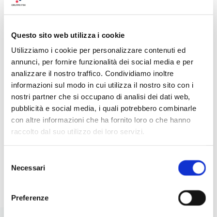
Questo sito web utilizza i cookie
Utilizziamo i cookie per personalizzare contenuti ed
annunci, per fornire funzionalità dei social media e per
5 INSALATE CREATIVE CON
IDE
analizzare il nostro traffico. Condividiamo inoltre
LEGUMI: IDEE ORIGINALI,
RIC
informazioni sul modo in cui utilizza il nostro sito con i
NUTRIENTI E FACILI DA
PER
nostri partner che si occupano di analisi dei dati web,
PREPARARE
pubblicità e social media, i quali potrebbero combinarle
con altre informazioni che ha fornito loro o che hanno
raccolto dal suo utilizzo dei loro servizi.
Selezione
I
LEGGI
Necessari
del
consenso
Preferenze