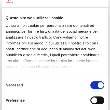
Questo sito web utilizza i cookie
Utilizziamo i cookie per personalizzare contenuti ed
annunci, per fornire funzionalità dei social media e per
5 INSALATE CREATIVE CON
IDE
analizzare il nostro traffico. Condividiamo inoltre
LEGUMI: IDEE ORIGINALI,
RIC
informazioni sul modo in cui utilizza il nostro sito con i
NUTRIENTI E FACILI DA
PER
nostri partner che si occupano di analisi dei dati web,
PREPARARE
pubblicità e social media, i quali potrebbero combinarle
con altre informazioni che ha fornito loro o che hanno
raccolto dal suo utilizzo dei loro servizi.
Selezione
I
LEGGI
Necessari
del
consenso
Preferenze